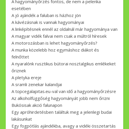
A hagyományőrzés fontos, de nem a pelenka
esetében
A jó ajándék a faluban is házhoz jön
A kávézásnak is vannak hagyományai
A linképítésnek ennél az oldalnál már hagyománya van
A magyar vidék falvai nem csak a múltról híresek
A motorozásban is lehet hagyományőrzés?
A munka közelebb hoz egymáshoz diákot és
felnőttet
A nyaralónk rusztikus bútorai nosztalgikus emlékeket
őriznek
A pletyka ereje
A sramli zenekar kalandjai
A topcegalapitas.eu-val van idő a hagyományőrzésre
Az alkoholfüggőség hagyományát jobb nem őrizni
Bukósisak akció falunapon
Egy apróhirdetésben találtuk meg a jelenlegi budai
lakásunkat
Egy fogpótlás ajándékba, avagy a vidéki összetartás