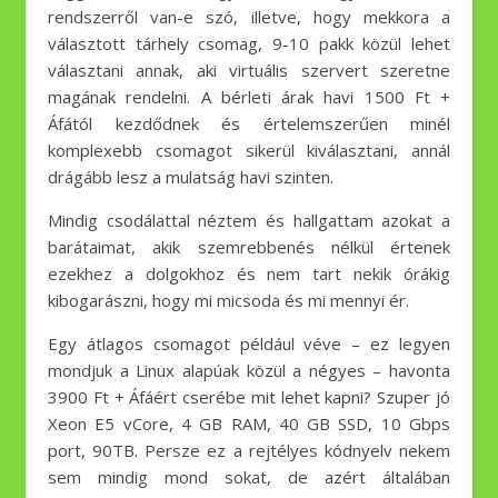
rendszerről van-e szó, illetve, hogy mekkora a
választott tárhely csomag, 9-10 pakk közül lehet
választani annak, aki virtuális szervert szeretne
magának rendelni. A bérleti árak havi 1500 Ft +
Áfától kezdődnek és értelemszerűen minél
komplexebb csomagot sikerül kiválasztani, annál
drágább lesz a mulatság havi szinten.
Mindig csodálattal néztem és hallgattam azokat a
barátaimat, akik szemrebbenés nélkül értenek
ezekhez a dolgokhoz és nem tart nekik órákig
kibogarászni, hogy mi micsoda és mi mennyi ér.
Egy átlagos csomagot például véve – ez legyen
mondjuk a Linux alapúak közül a négyes – havonta
3900 Ft + Áfáért cserébe mit lehet kapni? Szuper jó
Xeon E5 vCore, 4 GB RAM, 40 GB SSD, 10 Gbps
port, 90TB. Persze ez a rejtélyes kódnyelv nekem
sem mindig mond sokat, de azért általában