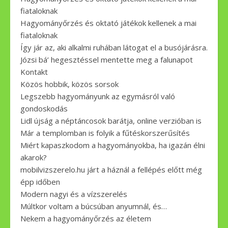
fiataloknak
Hagyományőrzés és oktató játékok kellenek a mai
fiataloknak
Így jár az, aki alkalmi ruhában látogat el a busójárásra.
Józsi bá’ hegesztéssel mentette meg a falunapot
Kontakt
Közös hobbik, közös sorsok
Legszebb hagyományunk az egymásról való
gondoskodás
Lidl újság a néptáncosok barátja, online verzióban is
Már a templomban is folyik a fűtéskorszerűsítés
Miért kapaszkodom a hagyományokba, ha igazán élni
akarok?
mobilvizszerelo.hu járt a háznál a fellépés előtt még
épp időben
Modern nagyi és a vízszerelés
Múltkor voltam a búcsúban anyumnál, és…
Nekem a hagyományőrzés az életem