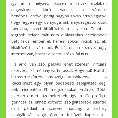
így áll a helyzet. Hiszen a falvak általában
nagyvárosok körül vannak, a városok
benépesülésével pedig nagyon sokan arra vágytak,
hogy legyen egy kis nyugalmuk a nyüzsgéstől kicsit
távolabb, ezért kiköltöztek a falvakba. Tehát a
legtöbb helyen már nem a klasszikus értelemben
vett falusi ember él, hanem sokkal inkább az, aki
kiköltözött a városból. És hát onnan kezdve, hogy
internet van, bármit el lehet intézni falun is.
Ha arról van szó, például lehet szerezni virtuális
szervert akár néhány kattintással. Hogy hol? Hát itt:
https://rackforest.com/szolgaltatasok/vps/ . A
RackForest egy olyan budapesti szolgáltató cég,
akik mindenféle IT megoldásokat kínálnak. Több
szervertermet üzemeltetnek, így a fő profiljuk
gerincét az ehhez köthető szolgáltatások jelentik,
mint például a szerver hosting, a tárhely
szolgáltatás vagy épp a felhővel kapcsolatos