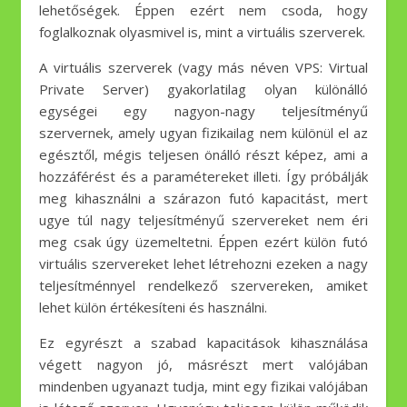
lehetőségek. Éppen ezért nem csoda, hogy
foglalkoznak olyasmivel is, mint a virtuális szerverek.
A virtuális szerverek (vagy más néven VPS: Virtual
Private Server) gyakorlatilag olyan különálló
egységei egy nagyon-nagy teljesítményű
szervernek, amely ugyan fizikailag nem különül el az
egésztől, mégis teljesen önálló részt képez, ami a
hozzáférést és a paramétereket illeti. Így próbálják
meg kihasználni a szárazon futó kapacitást, mert
ugye túl nagy teljesítményű szervereket nem éri
meg csak úgy üzemeltetni. Éppen ezért külön futó
virtuális szervereket lehet létrehozni ezeken a nagy
teljesítménnyel rendelkező szervereken, amiket
lehet külön értékesíteni és használni.
Ez egyrészt a szabad kapacitások kihasználása
végett nagyon jó, másrészt mert valójában
mindenben ugyanazt tudja, mint egy fizikai valójában