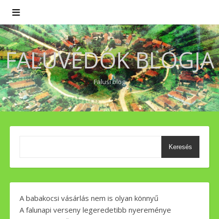
FALUVÉDŐK BLOGJA
Falusi blog
Keresés
A babakocsi vásárlás nem is olyan könnyű
A falunapi verseny legeredetibb nyereménye