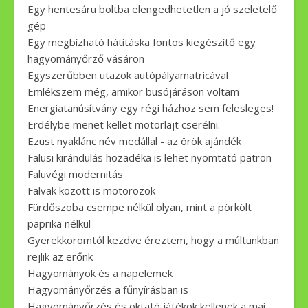
Egy hentesáru boltba elengedhetetlen a jó szeletelő
gép
Egy megbízható hátitáska fontos kiegészítő egy
hagyományőrző vásáron
Egyszerűbben utazok autópályamatricával
Emlékszem még, amikor busójáráson voltam
Energiatanúsítvány egy régi házhoz sem felesleges!
Erdélybe menet kellet motorlajt cserélni.
Ezüst nyaklánc név medállal - az örök ajándék
Falusi kirándulás hozadéka is lehet nyomtató patron
Faluvégi modernitás
Falvak között is motorozok
Fürdőszoba csempe nélkül olyan, mint a pörkölt
paprika nélkül
Gyerekkoromtól kezdve éreztem, hogy a múltunkban
rejlik az erőnk
Hagyományok és a napelemek
Hagyományőrzés a fűnyírásban is
Hagyományőrzés és oktató játékok kellenek a mai