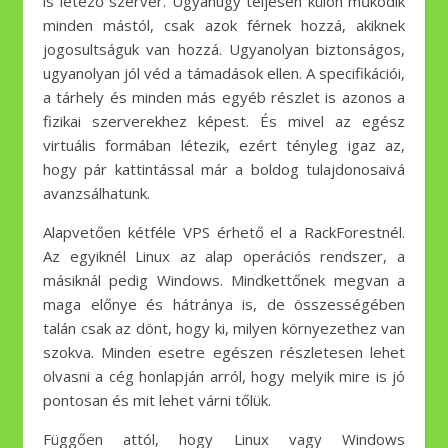
is létező szerver. Ugyanúgy teljesen külön működik
minden mástól, csak azok férnek hozzá, akiknek
jogosultságuk van hozzá. Ugyanolyan biztonságos,
ugyanolyan jól véd a támadások ellen. A specifikációi,
a tárhely és minden más egyéb részlet is azonos a
fizikai szerverekhez képest. És mivel az egész
virtuális formában létezik, ezért tényleg igaz az,
hogy pár kattintással már a boldog tulajdonosaivá
avanzsálhatunk.
Alapvetően kétféle VPS érhető el a RackForestnél.
Az egyiknél Linux az alap operációs rendszer, a
másiknál pedig Windows. Mindkettőnek megvan a
maga előnye és hátránya is, de összességében
talán csak az dönt, hogy ki, milyen környezethez van
szokva. Minden esetre egészen részletesen lehet
olvasni a cég honlapján arról, hogy melyik mire is jó
pontosan és mit lehet várni tőlük.
Függően attól, hogy Linux vagy Windows