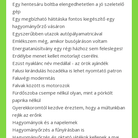
Egy hentesáru boltba elengedhetetlen a jó szeletelő
gép
Egy megbízható hátitáska fontos kiegészítő egy
hagyományőrző vásáron
Egyszerűbben utazok autópályamatricával
Emlékszem még, amikor busójáráson voltam
Energiatanúsítvány egy régi házhoz sem felesleges!
Erdélybe menet kellet motorlajt cserélni.
Ezüst nyaklánc név medállal - az örök ajándék
Falusi kirándulás hozadéka is lehet nyomtató patron
Faluvégi modernitás
Falvak között is motorozok
Fürdőszoba csempe nélkül olyan, mint a pörkölt
paprika nélkül
Gyerekkoromtól kezdve éreztem, hogy a múltunkban
rejlik az erőnk
Hagyományok és a napelemek
Hagyományőrzés a fűnyírásban is
Hagyományőrzés és oktató játékok kellenek a mai