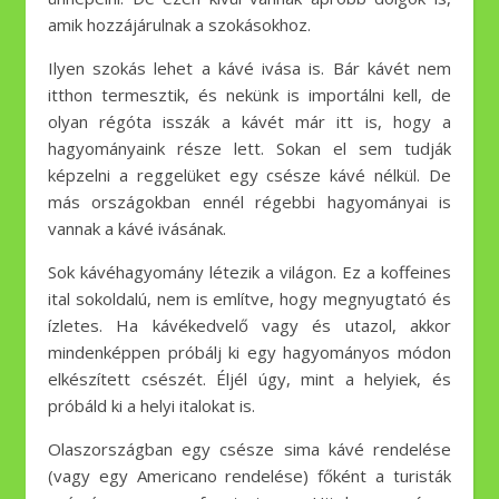
amik hozzájárulnak a szokásokhoz.
Ilyen szokás lehet a kávé ivása is. Bár kávét nem
itthon termesztik, és nekünk is importálni kell, de
olyan régóta isszák a kávét már itt is, hogy a
hagyományaink része lett. Sokan el sem tudják
képzelni a reggelüket egy csésze kávé nélkül. De
más országokban ennél régebbi hagyományai is
vannak a kávé ivásának.
Sok kávéhagyomány létezik a világon. Ez a koffeines
ital sokoldalú, nem is említve, hogy megnyugtató és
ízletes. Ha kávékedvelő vagy és utazol, akkor
mindenképpen próbálj ki egy hagyományos módon
elkészített csészét. Éljél úgy, mint a helyiek, és
próbáld ki a helyi italokat is.
Olaszországban egy csésze sima kávé rendelése
(vagy egy Americano rendelése) főként a turisták