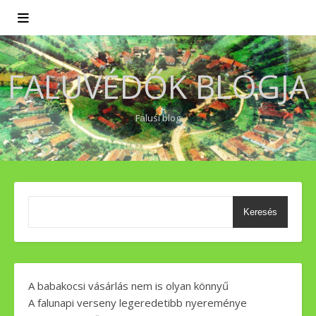
FALUVÉDŐK BLOGJA
Falusi blog
Keresés
A babakocsi vásárlás nem is olyan könnyű
A falunapi verseny legeredetibb nyereménye