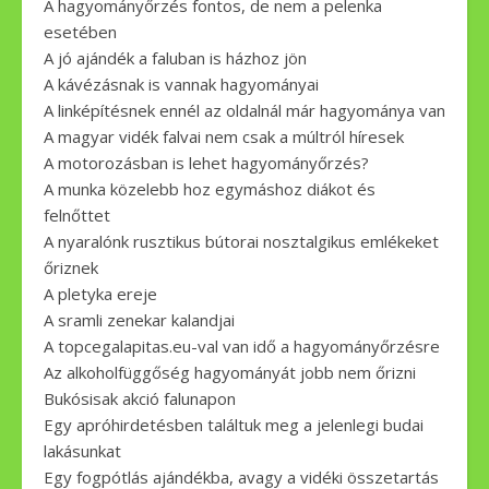
A hagyományőrzés fontos, de nem a pelenka
esetében
A jó ajándék a faluban is házhoz jön
A kávézásnak is vannak hagyományai
A linképítésnek ennél az oldalnál már hagyománya van
A magyar vidék falvai nem csak a múltról híresek
A motorozásban is lehet hagyományőrzés?
A munka közelebb hoz egymáshoz diákot és
felnőttet
A nyaralónk rusztikus bútorai nosztalgikus emlékeket
őriznek
A pletyka ereje
A sramli zenekar kalandjai
A topcegalapitas.eu-val van idő a hagyományőrzésre
Az alkoholfüggőség hagyományát jobb nem őrizni
Bukósisak akció falunapon
Egy apróhirdetésben találtuk meg a jelenlegi budai
lakásunkat
Egy fogpótlás ajándékba, avagy a vidéki összetartás