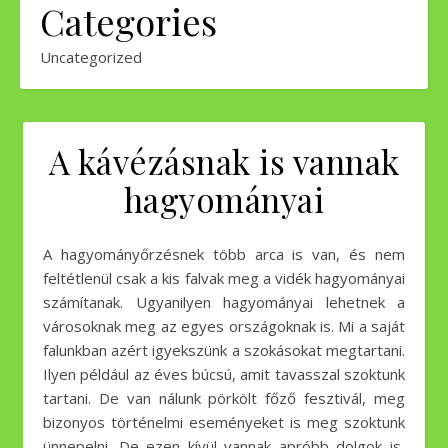
Categories
Uncategorized
A kávézásnak is vannak
hagyományai
A hagyományőrzésnek több arca is van, és nem
feltétlenül csak a kis falvak meg a vidék hagyományai
számítanak. Ugyanilyen hagyományai lehetnek a
városoknak meg az egyes országoknak is. Mi a saját
falunkban azért igyekszünk a szokásokat megtartani.
Ilyen például az éves búcsú, amit tavasszal szoktunk
tartani. De van nálunk pörkölt főző fesztivál, meg
bizonyos történelmi eseményeket is meg szoktunk
ünnepelni. De ezen kívül vannak apróbb dolgok is,