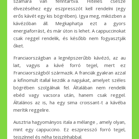
számára van fenntartva. Hiteles csésze
élvezéséhez egy eszpresszót kell rendelni (egy
erős kávét egy kis bögrében). Igya meg, miközben a
kávézóban áll. Megkaphatja ezt a gyors
energiaforrást, és már úton is lehet. A cappuccinokat
csak reggel rendelik, és később nem fogyasztják
őket.
Franciaországban a legnépszerűbb kávézó, az au
lait, vagyis a kávé forró tejjel, mert ez
Franciaországból származik. A franciák gyakran azzal
a kifinomult itallal kezdik a napjukat, amelyet széles
bögrében szolgálnak fel. Általában nem rendelik
ebéd vagy vacsora után, hanem csak reggel.
Általános az is, ha egy sima croissant-t a kávéba
merítik reggelire.
Ausztria hagyományos itala a mélange , amely olyan,
mint egy cappuccino. Ez eszpresszó forró tejjel,
tejszínnel és néha tejszínhabbal.