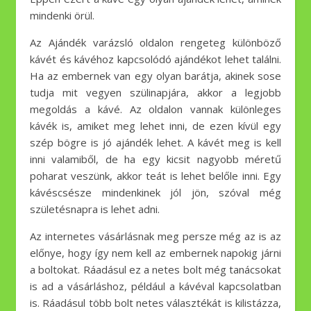
mindenki örül.
Az Ajándék varázsló oldalon rengeteg különböző
kávét és kávéhoz kapcsolódó ajándékot lehet találni.
Ha az embernek van egy olyan barátja, akinek sose
tudja mit vegyen szülinapjára, akkor a legjobb
megoldás a kávé. Az oldalon vannak különleges
kávék is, amiket meg lehet inni, de ezen kívül egy
szép bögre is jó ajándék lehet. A kávét meg is kell
inni valamiből, de ha egy kicsit nagyobb méretű
poharat veszünk, akkor teát is lehet belőle inni. Egy
kávéscsésze mindenkinek jól jön, szóval még
születésnapra is lehet adni.
Az internetes vásárlásnak meg persze még az is az
előnye, hogy így nem kell az embernek napokig járni
a boltokat. Ráadásul ez a netes bolt még tanácsokat
is ad a vásárláshoz, például a kávéval kapcsolatban
is. Ráadásul több bolt netes választékát is kilistázza,