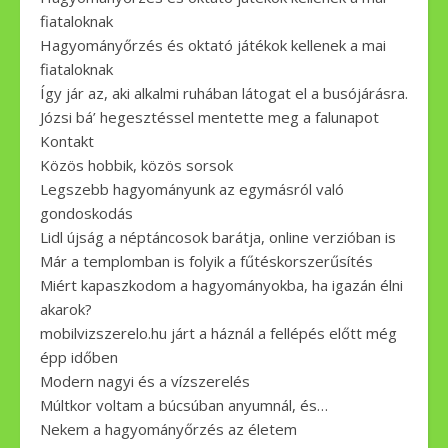
fiataloknak
Hagyományőrzés és oktató játékok kellenek a mai
fiataloknak
Így jár az, aki alkalmi ruhában látogat el a busójárásra.
Józsi bá’ hegesztéssel mentette meg a falunapot
Kontakt
Közös hobbik, közös sorsok
Legszebb hagyományunk az egymásról való
gondoskodás
Lidl újság a néptáncosok barátja, online verzióban is
Már a templomban is folyik a fűtéskorszerűsítés
Miért kapaszkodom a hagyományokba, ha igazán élni
akarok?
mobilvizszerelo.hu járt a háznál a fellépés előtt még
épp időben
Modern nagyi és a vízszerelés
Múltkor voltam a búcsúban anyumnál, és…
Nekem a hagyományőrzés az életem