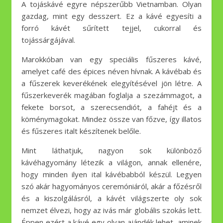
A tojáskávé egyre népszerűbb Vietnamban. Olyan
gazdag, mint egy desszert. Ez a kávé egyesíti a
forró kávét sűrített tejjel, cukorral és
tojássárgájával.
Marokkóban van egy speciális fűszeres kávé,
amelyet café des épices néven hívnak. A kávébab és
a fűszerek keverékének elegyítésével jön létre. A
fűszerkeverék magában foglalja a szezámmagot, a
fekete borsot, a szerecsendiót, a fahéjt és a
köménymagokat. Mindez össze van főzve, így illatos
és fűszeres italt készítenek belőle.
Mint láthatjuk, nagyon sok különböző
kávéhagyomány létezik a világon, annak ellenére,
hogy minden ilyen ital kávébabból készül. Legyen
szó akár hagyományos ceremóniáról, akár a főzésről
és a kiszolgálásról, a kávét világszerte oly sok
nemzet élvezi, hogy az ivás már globális szokás lett.
Éppen ezért a kávé egy olyan ajándék lehet, aminek