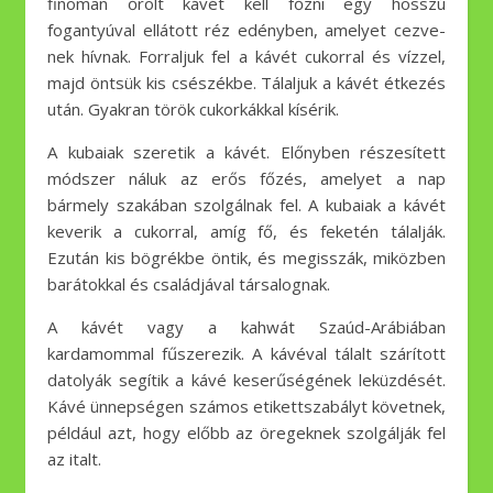
finoman őrölt kávét kell főzni egy hosszú
fogantyúval ellátott réz edényben, amelyet cezve-
nek hívnak. Forraljuk fel a kávét cukorral és vízzel,
majd öntsük kis csészékbe. Tálaljuk a kávét étkezés
után. Gyakran török ​​cukorkákkal kísérik.
A kubaiak szeretik a kávét. Előnyben részesített
módszer náluk az erős főzés, amelyet a nap
bármely szakában szolgálnak fel. A kubaiak a kávét
keverik a cukorral, amíg fő, és feketén tálalják.
Ezután kis bögrékbe öntik, és megisszák, miközben
barátokkal és családjával társalognak.
A kávét vagy a kahwát Szaúd-Arábiában
kardamommal fűszerezik. A kávéval tálalt szárított
datolyák segítik a kávé keserűségének leküzdését.
Kávé ünnepségen számos etikettszabályt követnek,
például azt, hogy előbb az öregeknek szolgálják fel
az italt.