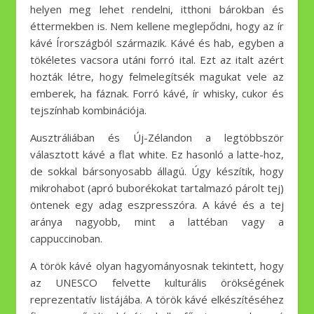
helyen meg lehet rendelni, itthoni bárokban és
éttermekben is. Nem kellene meglepődni, hogy az ír
kávé Írországból származik. Kávé és hab, egyben a
tökéletes vacsora utáni forró ital. Ezt az italt azért
hozták létre, hogy felmelegítsék magukat vele az
emberek, ha fáznak. Forró kávé, ír whisky, cukor és
tejszínhab kombinációja.
Ausztráliában és Új-Zélandon a legtöbbször
választott kávé a flat white. Ez hasonló a latte-hoz,
de sokkal bársonyosabb állagú. Úgy készítik, hogy
mikrohabot (apró buborékokat tartalmazó párolt tej)
öntenek egy adag eszpresszóra. A kávé és a tej
aránya nagyobb, mint a lattéban vagy a
cappuccinoban.
A török ​​kávé olyan hagyományosnak tekintett, hogy
az UNESCO felvette kulturális örökségének
reprezentatív listájába. A török ​​kávé elkészítéséhez