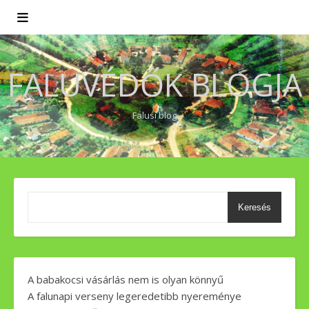
FALUVÉDŐK BLOGJA
Falusi blog
Keresés
A babakocsi vásárlás nem is olyan könnyű
A falunapi verseny legeredetibb nyereménye