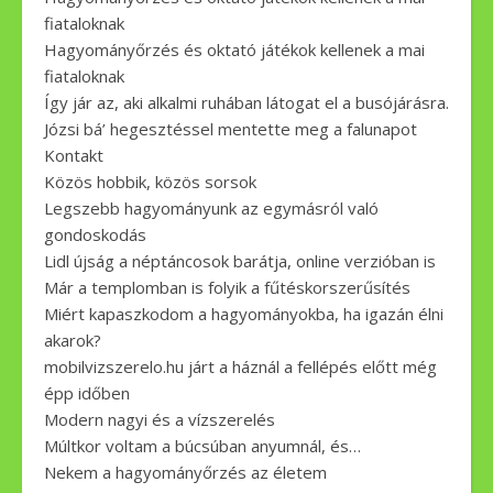
fiataloknak
Hagyományőrzés és oktató játékok kellenek a mai
fiataloknak
Így jár az, aki alkalmi ruhában látogat el a busójárásra.
Józsi bá’ hegesztéssel mentette meg a falunapot
Kontakt
Közös hobbik, közös sorsok
Legszebb hagyományunk az egymásról való
gondoskodás
Lidl újság a néptáncosok barátja, online verzióban is
Már a templomban is folyik a fűtéskorszerűsítés
Miért kapaszkodom a hagyományokba, ha igazán élni
akarok?
mobilvizszerelo.hu járt a háznál a fellépés előtt még
épp időben
Modern nagyi és a vízszerelés
Múltkor voltam a búcsúban anyumnál, és…
Nekem a hagyományőrzés az életem