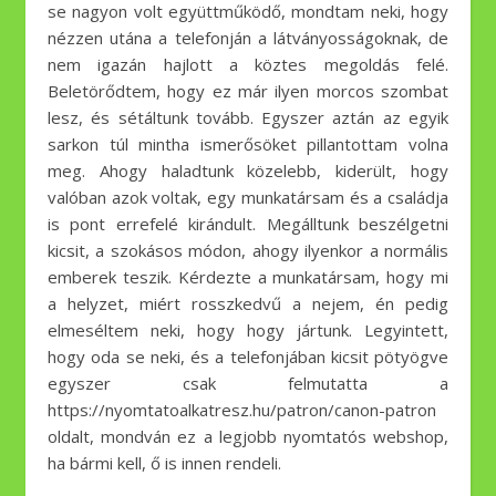
se nagyon volt együttműködő, mondtam neki, hogy
nézzen utána a telefonján a látványosságoknak, de
nem igazán hajlott a köztes megoldás felé.
Beletörődtem, hogy ez már ilyen morcos szombat
lesz, és sétáltunk tovább. Egyszer aztán az egyik
sarkon túl mintha ismerősöket pillantottam volna
meg. Ahogy haladtunk közelebb, kiderült, hogy
valóban azok voltak, egy munkatársam és a családja
is pont errefelé kirándult. Megálltunk beszélgetni
kicsit, a szokásos módon, ahogy ilyenkor a normális
emberek teszik. Kérdezte a munkatársam, hogy mi
a helyzet, miért rosszkedvű a nejem, én pedig
elmeséltem neki, hogy hogy jártunk. Legyintett,
hogy oda se neki, és a telefonjában kicsit pötyögve
egyszer csak felmutatta a
https://nyomtatoalkatresz.hu/patron/canon-patron
oldalt, mondván ez a legjobb nyomtatós webshop,
ha bármi kell, ő is innen rendeli.