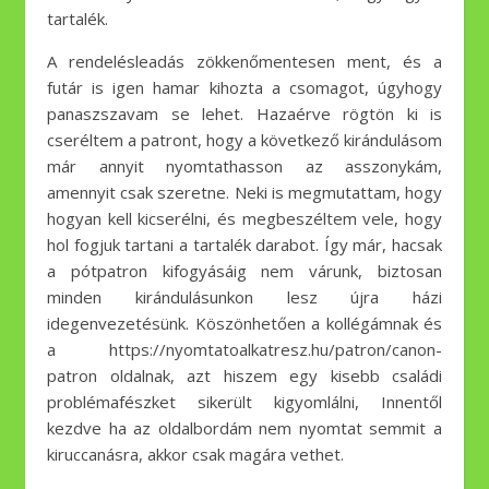
tartalék.
A rendelésleadás zökkenőmentesen ment, és a
futár is igen hamar kihozta a csomagot, úgyhogy
panaszszavam se lehet. Hazaérve rögtön ki is
cseréltem a patront, hogy a következő kirándulásom
már annyit nyomtathasson az asszonykám,
amennyit csak szeretne. Neki is megmutattam, hogy
hogyan kell kicserélni, és megbeszéltem vele, hogy
hol fogjuk tartani a tartalék darabot. Így már, hacsak
a pótpatron kifogyásáig nem várunk, biztosan
minden kirándulásunkon lesz újra házi
idegenvezetésünk. Köszönhetően a kollégámnak és
a https://nyomtatoalkatresz.hu/patron/canon-
patron oldalnak, azt hiszem egy kisebb családi
problémafészket sikerült kigyomlálni, Innentől
kezdve ha az oldalbordám nem nyomtat semmit a
kiruccanásra, akkor csak magára vethet.