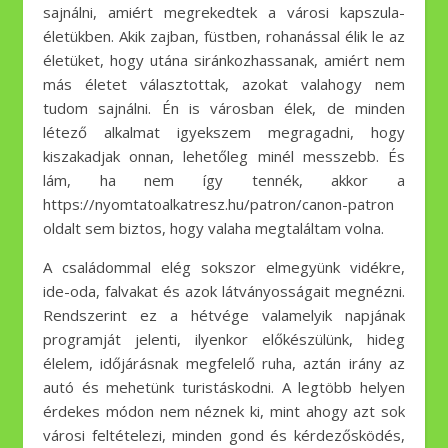
sajnálni, amiért megrekedtek a városi kapszula-
életükben. Akik zajban, füstben, rohanással élik le az
életüket, hogy utána siránkozhassanak, amiért nem
más életet választottak, azokat valahogy nem
tudom sajnálni. Én is városban élek, de minden
létező alkalmat igyekszem megragadni, hogy
kiszakadjak onnan, lehetőleg minél messzebb. És
lám, ha nem így tennék, akkor a
https://nyomtatoalkatresz.hu/patron/canon-patron
oldalt sem biztos, hogy valaha megtaláltam volna.
A családommal elég sokszor elmegyünk vidékre,
ide-oda, falvakat és azok látványosságait megnézni.
Rendszerint ez a hétvége valamelyik napjának
programját jelenti, ilyenkor előkészülünk, hideg
élelem, időjárásnak megfelelő ruha, aztán irány az
autó és mehetünk turistáskodni. A legtöbb helyen
érdekes módon nem néznek ki, mint ahogy azt sok
városi feltételezi, minden gond és kérdezősködés,