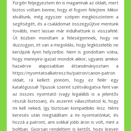
Fürgén feljegyeztem én is magamnak az oldalt, mert
biztos voltam benne, hogy el fogom felejteni. Mikor
elváltunk, még egyszer szépen megköszöntem a
segítségét, és a családomat összegyűjtve mentünk
tovább, mert lassan már indulhattunk is visszafelé.
Út közben mondtam a feleségemnek, hogy ne
duzzogjon, itt van a megoldás, hogy legközelebb ne
kerüljünk ilyen helyzetbe. Nem is gondoltam volna,
hogy mennyire igazat mondok akkor, ugyanis amikor
hazaérve alaposabban áttanulmányoztam a
https://nyomtatoalkatresz.hu/patron/canon-patron
oldalt, rá kellett jönnöm, hogy ez felér egy
katalógussal! Típusok szerint szétválogatva fent van
az összes nyomtató (vagy legalább is a jelentős
részük biztosan), és aszerint választhatod ki, hogy
mi kell neked, így biztosan kompatibilis lesz. Némi
keresés után megtaláltam a mi nyomtatónkat, és
hozzá a patront, ami sokkal jobb áron is volt, mint a
boltban. Gyorsan rendeltem is kettőt, hogy legyen