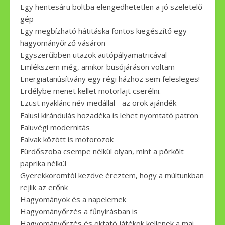
Egy hentesáru boltba elengedhetetlen a jó szeletelő
gép
Egy megbízható hátitáska fontos kiegészítő egy
hagyományőrző vásáron
Egyszerűbben utazok autópályamatricával
Emlékszem még, amikor busójáráson voltam
Energiatanúsítvány egy régi házhoz sem felesleges!
Erdélybe menet kellet motorlajt cserélni.
Ezüst nyaklánc név medállal - az örök ajándék
Falusi kirándulás hozadéka is lehet nyomtató patron
Faluvégi modernitás
Falvak között is motorozok
Fürdőszoba csempe nélkül olyan, mint a pörkölt
paprika nélkül
Gyerekkoromtól kezdve éreztem, hogy a múltunkban
rejlik az erőnk
Hagyományok és a napelemek
Hagyományőrzés a fűnyírásban is
Hagyományőrzés és oktató játékok kellenek a mai