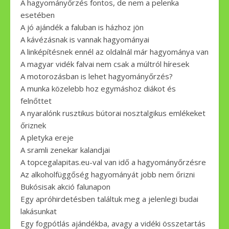
A hagyományőrzés fontos, de nem a pelenka
esetében
A jó ajándék a faluban is házhoz jön
A kávézásnak is vannak hagyományai
A linképítésnek ennél az oldalnál már hagyománya van
A magyar vidék falvai nem csak a múltról híresek
A motorozásban is lehet hagyományőrzés?
A munka közelebb hoz egymáshoz diákot és
felnőttet
A nyaralónk rusztikus bútorai nosztalgikus emlékeket
őriznek
A pletyka ereje
A sramli zenekar kalandjai
A topcegalapitas.eu-val van idő a hagyományőrzésre
Az alkoholfüggőség hagyományát jobb nem őrizni
Bukósisak akció falunapon
Egy apróhirdetésben találtuk meg a jelenlegi budai
lakásunkat
Egy fogpótlás ajándékba, avagy a vidéki összetartás