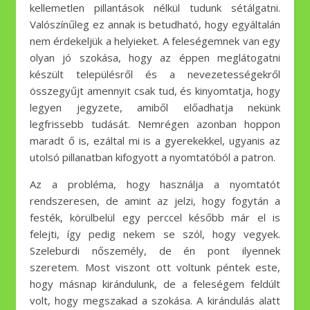
kellemetlen pillantások nélkül tudunk sétálgatni.
Valószínűleg ez annak is betudható, hogy egyáltalán
nem érdekeljük a helyieket. A feleségemnek van egy
olyan jó szokása, hogy az éppen meglátogatni
készült településről és a nevezetességekről
összegyűjt amennyit csak tud, és kinyomtatja, hogy
legyen jegyzete, amiből előadhatja nekünk
legfrissebb tudását. Nemrégen azonban hoppon
maradt ő is, ezáltal mi is a gyerekekkel, ugyanis az
utolsó pillanatban kifogyott a nyomtatóból a patron.
Az a probléma, hogy használja a nyomtatót
rendszeresen, de amint az jelzi, hogy fogytán a
festék, körülbelül egy perccel később már el is
felejti, így pedig nekem se szól, hogy vegyek.
Szeleburdi nőszemély, de én pont ilyennek
szeretem. Most viszont ott voltunk péntek este,
hogy másnap kirándulunk, de a feleségem feldúlt
volt, hogy megszakad a szokása. A kirándulás alatt