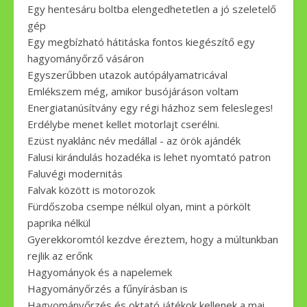
Egy hentesáru boltba elengedhetetlen a jó szeletelő
gép
Egy megbízható hátitáska fontos kiegészítő egy
hagyományőrző vásáron
Egyszerűbben utazok autópályamatricával
Emlékszem még, amikor busójáráson voltam
Energiatanúsítvány egy régi házhoz sem felesleges!
Erdélybe menet kellet motorlajt cserélni.
Ezüst nyaklánc név medállal - az örök ajándék
Falusi kirándulás hozadéka is lehet nyomtató patron
Faluvégi modernitás
Falvak között is motorozok
Fürdőszoba csempe nélkül olyan, mint a pörkölt
paprika nélkül
Gyerekkoromtól kezdve éreztem, hogy a múltunkban
rejlik az erőnk
Hagyományok és a napelemek
Hagyományőrzés a fűnyírásban is
Hagyományőrzés és oktató játékok kellenek a mai