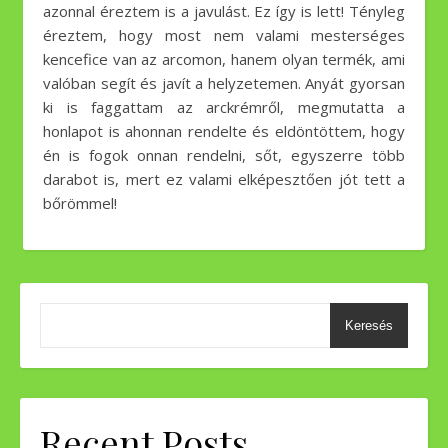
azonnal éreztem is a javulást. Ez így is lett! Tényleg
éreztem, hogy most nem valami mesterséges
kencefice van az arcomon, hanem olyan termék, ami
valóban segít és javít a helyzetemen. Anyát gyorsan
ki is faggattam az arckrémről, megmutatta a
honlapot is ahonnan rendelte és eldöntöttem, hogy
én is fogok onnan rendelni, sőt, egyszerre több
darabot is, mert ez valami elképesztően jót tett a
bőrömmel!
Keresés
Recent Posts