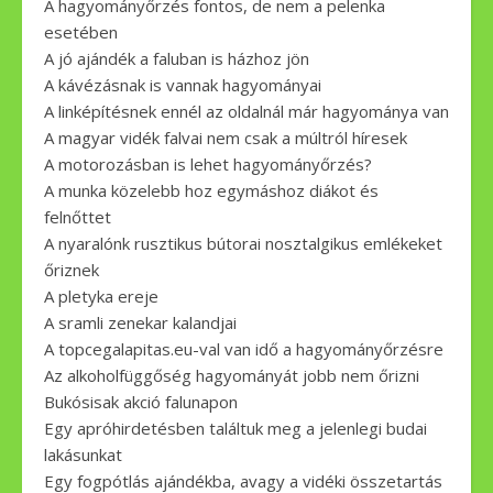
A hagyományőrzés fontos, de nem a pelenka
esetében
A jó ajándék a faluban is házhoz jön
A kávézásnak is vannak hagyományai
A linképítésnek ennél az oldalnál már hagyománya van
A magyar vidék falvai nem csak a múltról híresek
A motorozásban is lehet hagyományőrzés?
A munka közelebb hoz egymáshoz diákot és
felnőttet
A nyaralónk rusztikus bútorai nosztalgikus emlékeket
őriznek
A pletyka ereje
A sramli zenekar kalandjai
A topcegalapitas.eu-val van idő a hagyományőrzésre
Az alkoholfüggőség hagyományát jobb nem őrizni
Bukósisak akció falunapon
Egy apróhirdetésben találtuk meg a jelenlegi budai
lakásunkat
Egy fogpótlás ajándékba, avagy a vidéki összetartás