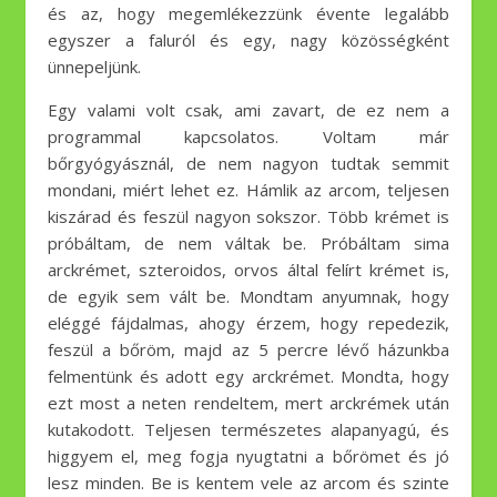
és az, hogy megemlékezzünk évente legalább
egyszer a faluról és egy, nagy közösségként
ünnepeljünk.
Egy valami volt csak, ami zavart, de ez nem a
programmal kapcsolatos. Voltam már
bőrgyógyásznál, de nem nagyon tudtak semmit
mondani, miért lehet ez. Hámlik az arcom, teljesen
kiszárad és feszül nagyon sokszor. Több krémet is
próbáltam, de nem váltak be. Próbáltam sima
arckrémet, szteroidos, orvos által felírt krémet is,
de egyik sem vált be. Mondtam anyumnak, hogy
eléggé fájdalmas, ahogy érzem, hogy repedezik,
feszül a bőröm, majd az 5 percre lévő házunkba
felmentünk és adott egy arckrémet. Mondta, hogy
ezt most a neten rendeltem, mert arckrémek után
kutakodott. Teljesen természetes alapanyagú, és
higgyem el, meg fogja nyugtatni a bőrömet és jó
lesz minden. Be is kentem vele az arcom és szinte