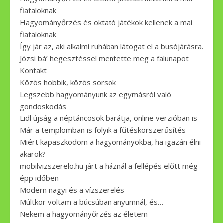
fiataloknak
Hagyományőrzés és oktató játékok kellenek a mai
fiataloknak
Így jár az, aki alkalmi ruhában látogat el a busójárásra.
Józsi bá’ hegesztéssel mentette meg a falunapot
Kontakt
Közös hobbik, közös sorsok
Legszebb hagyományunk az egymásról való
gondoskodás
Lidl újság a néptáncosok barátja, online verzióban is
Már a templomban is folyik a fűtéskorszerűsítés
Miért kapaszkodom a hagyományokba, ha igazán élni
akarok?
mobilvizszerelo.hu járt a háznál a fellépés előtt még
épp időben
Modern nagyi és a vízszerelés
Múltkor voltam a búcsúban anyumnál, és…
Nekem a hagyományőrzés az életem