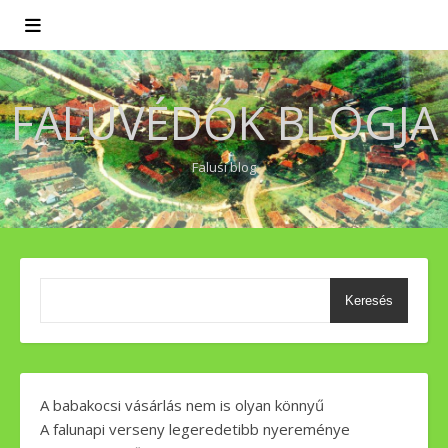
FALUVÉDŐK BLOGJA
Falusi blog
Keresés
A babakocsi vásárlás nem is olyan könnyű
A falunapi verseny legeredetibb nyereménye