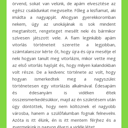
örvend, sokat van velünk, de apám elvesztése az
egész családunkat megviselte. Főleg a kisfiamat, aki
imádta a nagyapját. Ahogyan gyerekkoromban
nekem, úgy az unokájának is sok mindent
megtanított, rengeteget mesélt neki és bármikor
szívesen játszott vele. A fiam leginkább apám
vitorlás történeteit szerette a legjobban,
számtalanszor kérte őt, hogy újra és újra mesélje el
neki hogyan tanult meg vitorlázni, mikor vette meg
az első vitorlás hajóját és, hogy milyen kalandokban
volt része. De a kedvenc története az volt, hogy
hogyan ismerkedtek meg a nagyszülei:
történetesen egy vitorlázás alkalmával. Édesapám
és édesanyám is vidéken éltek
összeismerkedésükkor, majd az én születésem után
úgy döntöttek, hogy nem költöznek el nagyobb
városba, hanem a szülőfalumban fognak felnevelni.
Azóta is itt élünk, én is itt mentem férjhez és a
gyermekünk is nagyon élvezi a vidéki létet.