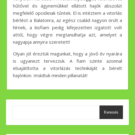
hűtővel és ágyneműkkel ellátott hajók abszolút
megfelelő opcióknak tűntek. El is intéztem a vitorlás
bérlést a Balatonra, az egész család nagyon örült a
hírnek, a kisfiam pedig kifejezetten izgatott volt
attól, hogy végre megtanulhatja azt, amelyet a
nagyapja annyira szeretett!
Olyan jól éreztük magunkat, hogy a jövő év nyarára
is ugyanezt tervezzük. A fiam szinte azonnal
elsajátította a vitorlázás technikáját a bérelt
hajónkon. Imádtuk minden pillanatát!
Keresés