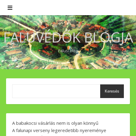
FALUVÉDŐK BLOGJA
Falusi blog
Keresés
A babakocsi vásárlás nem is olyan könnyű
A falunapi verseny legeredetibb nyereménye