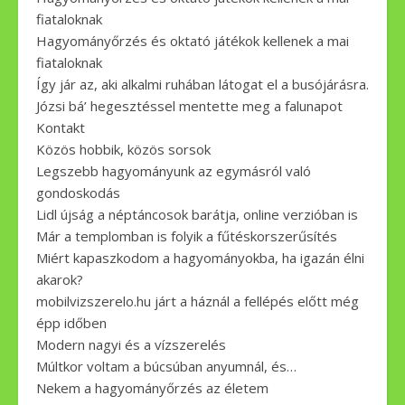
fiataloknak
Hagyományőrzés és oktató játékok kellenek a mai
fiataloknak
Így jár az, aki alkalmi ruhában látogat el a busójárásra.
Józsi bá’ hegesztéssel mentette meg a falunapot
Kontakt
Közös hobbik, közös sorsok
Legszebb hagyományunk az egymásról való
gondoskodás
Lidl újság a néptáncosok barátja, online verzióban is
Már a templomban is folyik a fűtéskorszerűsítés
Miért kapaszkodom a hagyományokba, ha igazán élni
akarok?
mobilvizszerelo.hu járt a háznál a fellépés előtt még
épp időben
Modern nagyi és a vízszerelés
Múltkor voltam a búcsúban anyumnál, és…
Nekem a hagyományőrzés az életem