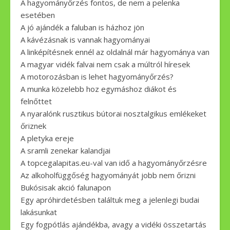
A hagyományőrzés fontos, de nem a pelenka
esetében
A jó ajándék a faluban is házhoz jön
A kávézásnak is vannak hagyományai
A linképítésnek ennél az oldalnál már hagyománya van
A magyar vidék falvai nem csak a múltról híresek
A motorozásban is lehet hagyományőrzés?
A munka közelebb hoz egymáshoz diákot és
felnőttet
A nyaralónk rusztikus bútorai nosztalgikus emlékeket
őriznek
A pletyka ereje
A sramli zenekar kalandjai
A topcegalapitas.eu-val van idő a hagyományőrzésre
Az alkoholfüggőség hagyományát jobb nem őrizni
Bukósisak akció falunapon
Egy apróhirdetésben találtuk meg a jelenlegi budai
lakásunkat
Egy fogpótlás ajándékba, avagy a vidéki összetartás