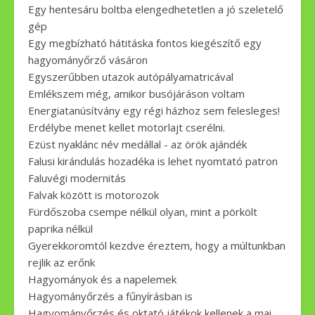
Egy hentesáru boltba elengedhetetlen a jó szeletelő
gép
Egy megbízható hátitáska fontos kiegészítő egy
hagyományőrző vásáron
Egyszerűbben utazok autópályamatricával
Emlékszem még, amikor busójáráson voltam
Energiatanúsítvány egy régi házhoz sem felesleges!
Erdélybe menet kellet motorlajt cserélni.
Ezüst nyaklánc név medállal - az örök ajándék
Falusi kirándulás hozadéka is lehet nyomtató patron
Faluvégi modernitás
Falvak között is motorozok
Fürdőszoba csempe nélkül olyan, mint a pörkölt
paprika nélkül
Gyerekkoromtól kezdve éreztem, hogy a múltunkban
rejlik az erőnk
Hagyományok és a napelemek
Hagyományőrzés a fűnyírásban is
Hagyományőrzés és oktató játékok kellenek a mai