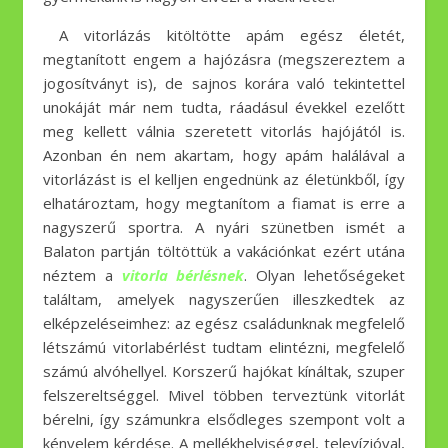
A vitorlázás kitöltötte apám egész életét,
megtanított engem a hajózásra (megszereztem a
jogosítványt is), de sajnos korára való tekintettel
unokáját már nem tudta, ráadásul évekkel ezelőtt
meg kellett válnia szeretett vitorlás hajójától is.
Azonban én nem akartam, hogy apám halálával a
vitorlázást is el kelljen engednünk az életünkből, így
elhatároztam, hogy megtanítom a fiamat is erre a
nagyszerű sportra. A nyári szünetben ismét a
Balaton partján töltöttük a vakációnkat ezért utána
néztem a
vitorla bérlésnek
. Olyan lehetőségeket
találtam, amelyek nagyszerűen illeszkedtek az
elképzeléseimhez: az egész családunknak megfelelő
létszámú vitorlabérlést tudtam elintézni, megfelelő
számú alvóhellyel. Korszerű hajókat kínáltak, szuper
felszereltséggel. Mivel többen terveztünk vitorlát
bérelni, így számunkra elsődleges szempont volt a
kényelem kérdése. A mellékhelyiséggel, televízióval,