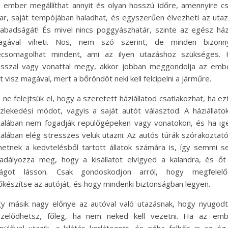
 ember megállíthat annyit és olyan hosszú időre, amennyire c
ar, saját tempójában haladhat, és egyszerűen élvezheti az uta
abadságát! És mivel nincs poggyászhatár, szinte az egész há
agával viheti. Nos, nem szó szerint, de minden bizonny
ecsomagolhat mindent, ami az ilyen utazáshoz szükséges. 
sszal vagy vonattal megy, akkor jobban meggondolja az emb
t visz magával, mert a bőröndöt neki kell felcipelni a járműre.
 ne felejtsük el, hogy a szeretett háziállatod csatlakozhat, ha ez
zlekedési módot, vagyis a saját autót választod. A háziállato
talában nem fogadják repülőgépeken vagy vonatokon, és ha ig
talában elég stresszes velük utazni. Az autós túrák szórakoztat
hetnek a kedvtelésből tartott állatok számára is, így semmi 
adályozza meg, hogy a kisállatot elvigyed a kalandra, és őt
ilágot lásson. Csak gondoskodjon arról, hogy megfelelő
őkészítse az autóját, és hogy mindenki biztonságban legyen.
y másik nagy előnye az autóval való utazásnak, hogy nyugod
ézelődhetsz, főleg, ha nem neked kell vezetni. Ha az emb