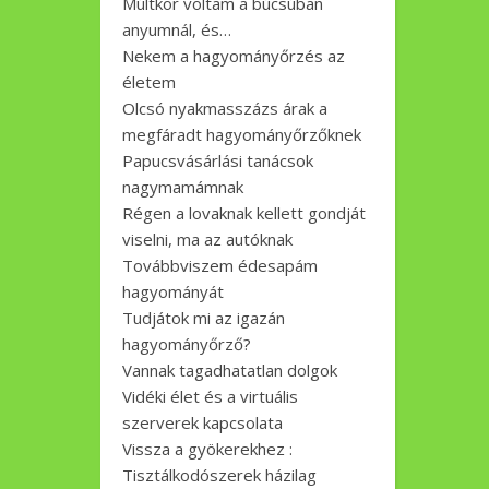
Múltkor voltam a búcsúban
anyumnál, és…
Nekem a hagyományőrzés az
életem
Olcsó nyakmasszázs árak a
megfáradt hagyományőrzőknek
Papucsvásárlási tanácsok
nagymamámnak
Régen a lovaknak kellett gondját
viselni, ma az autóknak
Továbbviszem édesapám
hagyományát
Tudjátok mi az igazán
hagyományőrző?
Vannak tagadhatatlan dolgok
Vidéki élet és a virtuális
szerverek kapcsolata
Vissza a gyökerekhez :
Tisztálkodószerek házilag