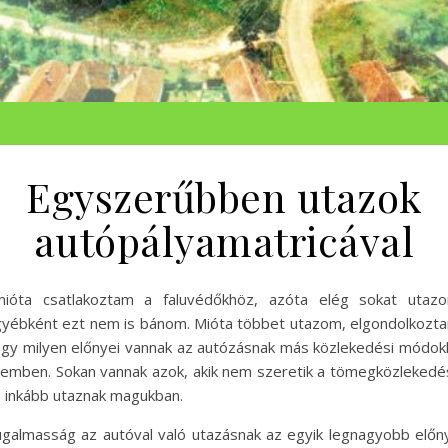
Egyszerűbben utazok
autópályamatricával
ióta csatlakoztam a faluvédőkhöz, azóta elég sokat utazo
yébként ezt nem is bánom. Mióta többet utazom, elgondolkozt
gy milyen előnyei vannak az autózásnak más közlekedési módok
emben. Sokan vannak azok, akik nem szeretik a tömegközlekedé
 inkább utaznak magukban.
galmasság az autóval való utazásnak az egyik legnagyobb előn