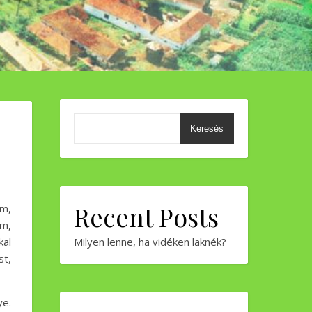
Keresés
Recent Posts
m,
am,
kal
Milyen lenne, ha vidéken laknék?
st,
ye.