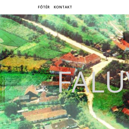
FŐTÉR
KONTAKT
FALU