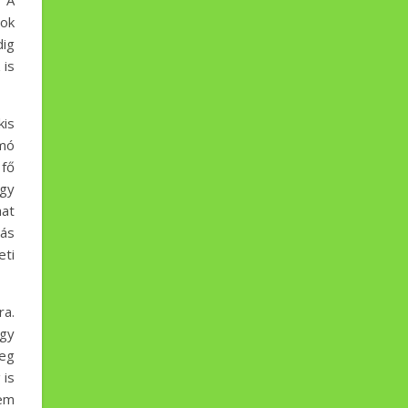
. A
sok
dig
 is
kis
mó
 fő
egy
hat
zás
eti
ra.
egy
meg
 is
tem