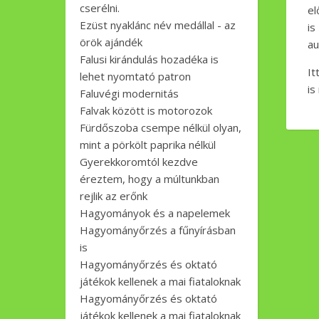
cserélni.
el
Ezüst nyaklánc név medállal - az
i
örök ajándék
au
Falusi kirándulás hozadéka is
It
lehet nyomtató patron
is
Faluvégi modernitás
Falvak között is motorozok
Fürdőszoba csempe nélkül olyan,
mint a pörkölt paprika nélkül
Gyerekkoromtól kezdve
éreztem, hogy a múltunkban
rejlik az erőnk
Hagyományok és a napelemek
Hagyományőrzés a fűnyírásban
is
Hagyományőrzés és oktató
játékok kellenek a mai fiataloknak
Hagyományőrzés és oktató
játékok kellenek a mai fiataloknak