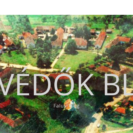
VÉDŐK B
Falusi blog