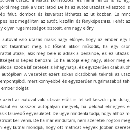
pülővel utazik, a kilátás korlátozott, és néha felhős is az ég
jóról meg csak a vizet látod. De ha az autós utazást választod, 
ép falut, dombot és kisvárost láthatsz az út közben. És min
pes lesz megállítani az autót, kiszállni és fényképezni is. Tehát az
y olyan rugalmasságot biztosít, ami nagy előny.
 autóval való utazás másik nagy előnye, hogy az ember egy 
énzt takaríthat meg. Ez főként akkor működik, ha egy cso
ráttal utazik, akik még bele is adnak a benzinbe, és ez utazás
ltségét is képes behozni. És ha autója elég nagy, akkor még 
állodai szoba kifizetését is kihagyhatja, és egyszerűen csak alud
 autójában! A vezetést ezért sokan olcsóbbnak tekintik az uta
empontjából, mert könnyebbé és egyszerűen rugalmasabbá teh
 ember dolgát.
 azért az autóval való utazás előtt is fel kell készülni pár dolog
ldául én sokszor autópályán megyek, ha például elmegyek 
sik faluvédő egyesületet. De ugye mindenki tudja, hogy ahhoz 
tricát kell venni. De ha már elindultam, nem szeretek rögtön meg
lni egy kútnál mondjuk, hogy ott matricát vegyek. Jobban szere