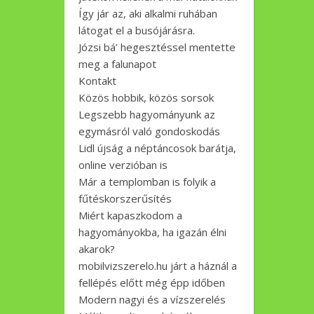
Így jár az, aki alkalmi ruhában
látogat el a busójárásra.
Józsi bá’ hegesztéssel mentette
meg a falunapot
Kontakt
Közös hobbik, közös sorsok
Legszebb hagyományunk az
egymásról való gondoskodás
Lidl újság a néptáncosok barátja,
online verzióban is
Már a templomban is folyik a
fűtéskorszerűsítés
Miért kapaszkodom a
hagyományokba, ha igazán élni
akarok?
mobilvizszerelo.hu járt a háznál a
fellépés előtt még épp időben
Modern nagyi és a vízszerelés