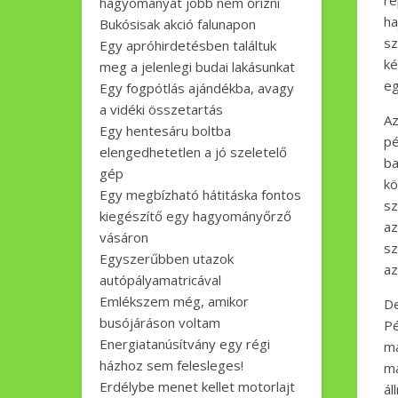
re
hagyományát jobb nem őrizni
ha
Bukósisak akció falunapon
sz
Egy apróhirdetésben találtuk
ké
meg a jelenlegi budai lakásunkat
eg
Egy fogpótlás ajándékba, avagy
a vidéki összetartás
Az
Egy hentesáru boltba
p
elengedhetetlen a jó szeletelő
ba
gép
kö
Egy megbízható hátitáska fontos
sz
kiegészítő egy hagyományőrző
az
vásáron
sz
Egyszerűbben utazok
az
autópályamatricával
Emlékszem még, amikor
De
busójáráson voltam
Pé
Energiatanúsítvány egy régi
má
házhoz sem felesleges!
ma
Erdélybe menet kellet motorlajt
ál