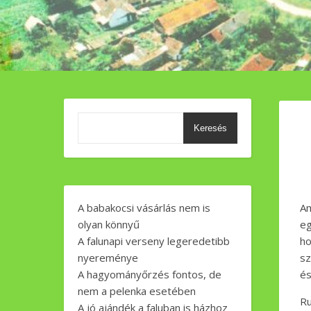
Keresés
A babakocsi vásárlás nem is
Am
olyan könnyű
eg
A falunapi verseny legeredetibb
ho
nyereménye
sz
A hagyományőrzés fontos, de
és
nem a pelenka esetében
Ru
A jó ajándék a faluban is házhoz