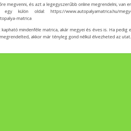
őre megvenni, és azt a legegyszerűbb online megrendelni, van e
s egy külön oldal: https://www.autopalyamatrica.hu/megye
topalya-matrica
t kapható mindenféle matrica, akár megyei és éves is. Ha pedig 
 megrendelted, akkor már tényleg gond nélkül élvezheted az utat.