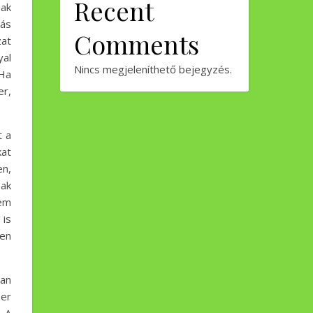
Recent
sak
zás
Comments
zat
al
Nincs megjeleníthető bejegyzés.
Ha
er,
t a
kat
en,
óak
sem
 is
en
tan
er