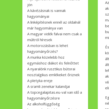
Az
jön
ak
A kávézásnak is vannak
sz
hagyományai
m
A linképítésnek ennél az oldalnál
b
már hagyománya van
bu
A magyar vidék falvai nem csak a
mi
múltról híresek
A motorozásban is lehet
És
hagyományőrzés?
kö
A munka közelebb hoz
ál
egymáshoz diákot és felnőttet
ál
A nyaralónk rusztikus bútorai
le
nosztalgikus emlékeket őriznek
ak
A pletyka ereje
v
A sramli zenekar kalandjai
el
A topcegalapitas.eu-val van idő a
Eg
hagyományőrzésre
n
Az alkoholfüggőség