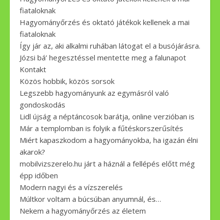
fiataloknak
Hagyományőrzés és oktató játékok kellenek a mai
fiataloknak
Így jár az, aki alkalmi ruhában látogat el a busójárásra.
Józsi bá’ hegesztéssel mentette meg a falunapot
Kontakt
Közös hobbik, közös sorsok
Legszebb hagyományunk az egymásról való
gondoskodás
Lidl újság a néptáncosok barátja, online verzióban is
Már a templomban is folyik a fűtéskorszerűsítés
Miért kapaszkodom a hagyományokba, ha igazán élni
akarok?
mobilvizszerelo.hu járt a háznál a fellépés előtt még
épp időben
Modern nagyi és a vízszerelés
Múltkor voltam a búcsúban anyumnál, és…
Nekem a hagyományőrzés az életem