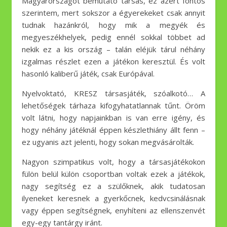
Magyarországot bemutató társas, ez azért fontos
szerintem, mert sokszor a égyerekeket csak annyit
tudnak hazánkról, hogy mik a megyék és
megyeszékhelyek, pedig ennél sokkal többet ad
nekik ez a kis ország – talán eléjük tárul néhány
izgalmas részlet ezen a játékon keresztül. És volt
hasonló kaliberű játék, csak Európával.
Nyelvoktató, KRESZ társasjáték, szóalkotó… A
lehetőségek tárhaza kifogyhatatlannak tűnt. Öröm
volt látni, hogy napjainkban is van erre igény, és
hogy néhány játéknál éppen készlethiány állt fenn –
ez ugyanis azt jelenti, hogy sokan megvásárolták.
Nagyon szimpatikus volt, hogy a társasjátékokon
fülön belül külön csoportban voltak ezek a játékok,
nagy segítség ez a szülőknek, akik tudatosan
ilyeneket keresnek a gyerkőcnek, kedvcsinálásnak
vagy éppen segítségnek, enyhíteni az ellenszenvét
egy-egy tantárgy iránt.