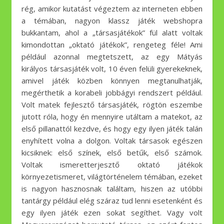
rég, amikor kutatást végeztem az interneten ebben
a témában, nagyon klassz játék webshopra
bukkantam, ahol a „társasjátékok” fül alatt voltak
kimondottan „oktató játékok”, rengeteg féle! Ami
például azonnal megtetszett, az egy Mátyás
királyos társasjáték volt, 10 éven felüli gyerekeknek,
amivel játék közben könnyen megtanulhatják,
megérthetik a korabeli jobbágyi rendszert például.
Volt matek fejlesztő társasjáték, rögtön eszembe
jutott róla, hogy én mennyire utáltam a matekot, az
első pillanattól kezdve, és hogy egy ilyen játék talán
enyhített volna a dolgon. Voltak társasok egészen
kicsiknek: első színek, első betűk, első számok.
Voltak ismeretterjesztő oktató játékok
környezetismeret, világtörténelem témában, ezeket
is nagyon hasznosnak találtam, hiszen az utóbbi
tantárgy például elég száraz tud lenni esetenként és
egy ilyen játék ezen sokat segíthet. Vagy volt