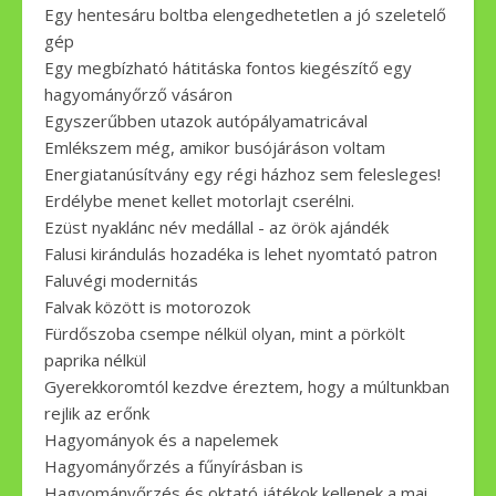
Egy hentesáru boltba elengedhetetlen a jó szeletelő
gép
Egy megbízható hátitáska fontos kiegészítő egy
hagyományőrző vásáron
Egyszerűbben utazok autópályamatricával
Emlékszem még, amikor busójáráson voltam
Energiatanúsítvány egy régi házhoz sem felesleges!
Erdélybe menet kellet motorlajt cserélni.
Ezüst nyaklánc név medállal - az örök ajándék
Falusi kirándulás hozadéka is lehet nyomtató patron
Faluvégi modernitás
Falvak között is motorozok
Fürdőszoba csempe nélkül olyan, mint a pörkölt
paprika nélkül
Gyerekkoromtól kezdve éreztem, hogy a múltunkban
rejlik az erőnk
Hagyományok és a napelemek
Hagyományőrzés a fűnyírásban is
Hagyományőrzés és oktató játékok kellenek a mai