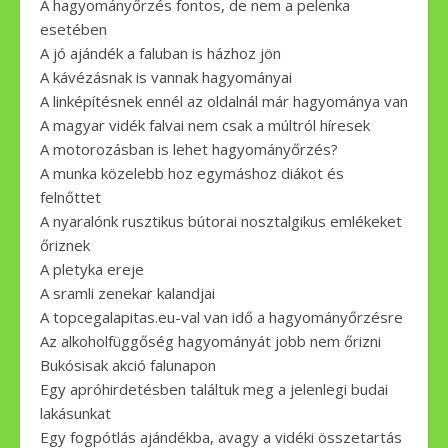
A hagyományőrzés fontos, de nem a pelenka
esetében
A jó ajándék a faluban is házhoz jön
A kávézásnak is vannak hagyományai
A linképítésnek ennél az oldalnál már hagyománya van
A magyar vidék falvai nem csak a múltról híresek
A motorozásban is lehet hagyományőrzés?
A munka közelebb hoz egymáshoz diákot és
felnőttet
A nyaralónk rusztikus bútorai nosztalgikus emlékeket
őriznek
A pletyka ereje
A sramli zenekar kalandjai
A topcegalapitas.eu-val van idő a hagyományőrzésre
Az alkoholfüggőség hagyományát jobb nem őrizni
Bukósisak akció falunapon
Egy apróhirdetésben találtuk meg a jelenlegi budai
lakásunkat
Egy fogpótlás ajándékba, avagy a vidéki összetartás