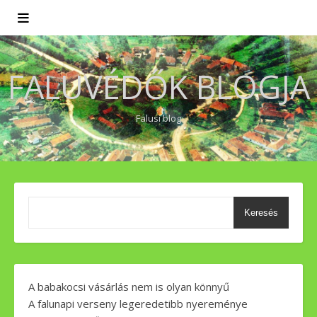
FALUVÉDŐK BLOGJA
Falusi blog
Keresés
A babakocsi vásárlás nem is olyan könnyű
A falunapi verseny legeredetibb nyereménye