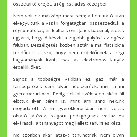
összetartó erejét, a régi családias közegben.
Nem volt ez másképp most sem; a bemutató után
elvegyültünk a vásári forgatagban, összeszedtük a
régi barátokat, és leültünk enni János bácsinál, tudtuk
ugyanis, hogy ő készíti a legjobb gulyást az egész
faluban. Beszélgetés közben aztán a mai fiatalokra
terelődött a szó, hogy nem érdeklődnek a régi
hagyományok iránt, csak az elektromos kütyük
érdeklik őket.
Sajnos a többségre valóban ez igaz, már a
társasjátékok sem olyan népszerűek, mint a mi
gyerekkorunkban. Pedig sokkal szélesebb skála áll
előttük ilyen téren is, mint ami anno nekünk
megadatott. A mi gyerekkorunkban nem voltak
oktató játékok, szigorú pedagógusok voltak és
elvárások, a tananyagot meg kellett tanulni és kész.
Ma azonban akár játszva tanulhatnak. Nem olyan