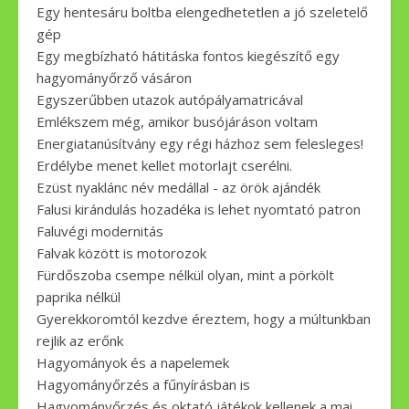
Egy hentesáru boltba elengedhetetlen a jó szeletelő
gép
Egy megbízható hátitáska fontos kiegészítő egy
hagyományőrző vásáron
Egyszerűbben utazok autópályamatricával
Emlékszem még, amikor busójáráson voltam
Energiatanúsítvány egy régi házhoz sem felesleges!
Erdélybe menet kellet motorlajt cserélni.
Ezüst nyaklánc név medállal - az örök ajándék
Falusi kirándulás hozadéka is lehet nyomtató patron
Faluvégi modernitás
Falvak között is motorozok
Fürdőszoba csempe nélkül olyan, mint a pörkölt
paprika nélkül
Gyerekkoromtól kezdve éreztem, hogy a múltunkban
rejlik az erőnk
Hagyományok és a napelemek
Hagyományőrzés a fűnyírásban is
Hagyományőrzés és oktató játékok kellenek a mai