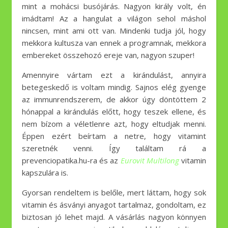
mint a mohácsi busójárás. Nagyon király volt, én
imádtam! Az a hangulat a világon sehol máshol
nincsen, mint ami ott van. Mindenki tudja jól, hogy
mekkora kultusza van ennek a programnak, mekkora
embereket összehozó ereje van, nagyon szuper!
Amennyire vártam ezt a kirándulást, annyira
betegeskedő is voltam mindig. Sajnos elég gyenge
az immunrendszerem, de akkor úgy döntöttem 2
hónappal a kirándulás előtt, hogy teszek ellene, és
nem bízom a véletlenre azt, hogy eltudjak menni.
Éppen ezért beírtam a netre, hogy vitamint
szeretnék venni. Így találtam rá a
prevenciopatika.hu-ra és az
Eurovit Multilong
vitamin
kapszulára is.
Gyorsan rendeltem is belőle, mert láttam, hogy sok
vitamin és ásványi anyagot tartalmaz, gondoltam, ez
biztosan jó lehet majd. A vásárlás nagyon könnyen