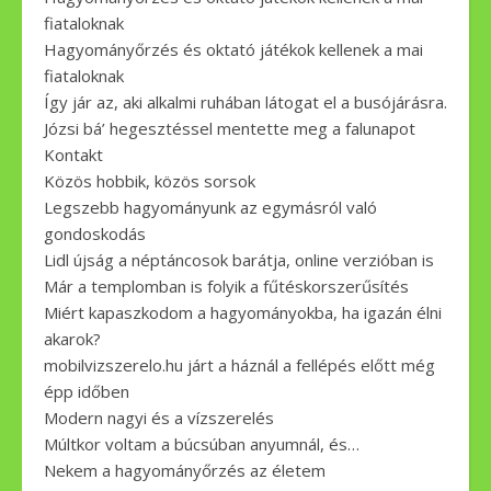
fiataloknak
Hagyományőrzés és oktató játékok kellenek a mai
fiataloknak
Így jár az, aki alkalmi ruhában látogat el a busójárásra.
Józsi bá’ hegesztéssel mentette meg a falunapot
Kontakt
Közös hobbik, közös sorsok
Legszebb hagyományunk az egymásról való
gondoskodás
Lidl újság a néptáncosok barátja, online verzióban is
Már a templomban is folyik a fűtéskorszerűsítés
Miért kapaszkodom a hagyományokba, ha igazán élni
akarok?
mobilvizszerelo.hu járt a háznál a fellépés előtt még
épp időben
Modern nagyi és a vízszerelés
Múltkor voltam a búcsúban anyumnál, és…
Nekem a hagyományőrzés az életem