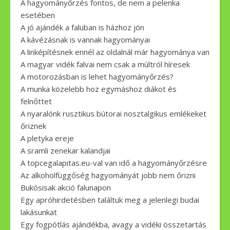
A hagyományőrzés fontos, de nem a pelenka
esetében
A jó ajándék a faluban is házhoz jön
A kávézásnak is vannak hagyományai
A linképítésnek ennél az oldalnál már hagyománya van
A magyar vidék falvai nem csak a múltról híresek
A motorozásban is lehet hagyományőrzés?
A munka közelebb hoz egymáshoz diákot és
felnőttet
A nyaralónk rusztikus bútorai nosztalgikus emlékeket
őriznek
A pletyka ereje
A sramli zenekar kalandjai
A topcegalapitas.eu-val van idő a hagyományőrzésre
Az alkoholfüggőség hagyományát jobb nem őrizni
Bukósisak akció falunapon
Egy apróhirdetésben találtuk meg a jelenlegi budai
lakásunkat
Egy fogpótlás ajándékba, avagy a vidéki összetartás