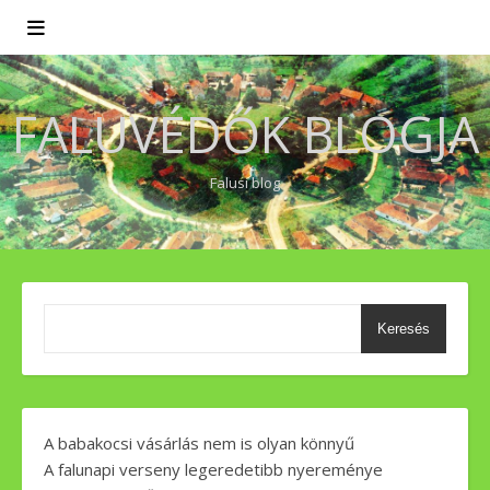
FALUVÉDŐK BLOGJA
Falusi blog
Keresés
A babakocsi vásárlás nem is olyan könnyű
A falunapi verseny legeredetibb nyereménye