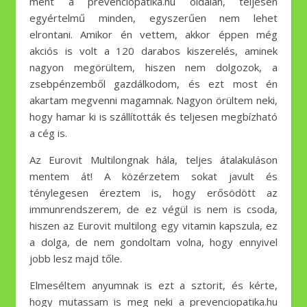
ment a prevenciopatika.hu oldalán, teljesen
egyértelmű minden, egyszerűen nem lehet
elrontani. Amikor én vettem, akkor éppen még
akciós is volt a 120 darabos kiszerelés, aminek
nagyon megörültem, hiszen nem dolgozok, a
zsebpénzemből gazdálkodom, és ezt most én
akartam megvenni magamnak. Nagyon örültem neki,
hogy hamar ki is szállították és teljesen megbízható
a cég is.
Az Eurovit Multilongnak hála, teljes átalakuláson
mentem át! A közérzetem sokat javult és
ténylegesen éreztem is, hogy erősödött az
immunrendszerem, de ez végül is nem is csoda,
hiszen az Eurovit multilong egy vitamin kapszula, ez
a dolga, de nem gondoltam volna, hogy ennyivel
jobb lesz majd tőle.
Elmeséltem anyumnak is ezt a sztorit, és kérte,
hogy mutassam is meg neki a prevenciopatika.hu