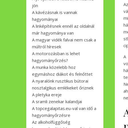
Az
jön
v
A kávézásnak is vannak
m
hagyományai
há
A linképítésnek ennél az oldalnál
me
már hagyománya van
st
A magyar vidék falvai nem csak a
ci
múltról híresek
A motorozásban is lehet
A 
hagyományőrzés?
vo
A munka közelebb hoz
h
egymáshoz diákot és felnőttet
te
A nyaralónk rusztikus bútorai
Ne
nosztalgikus emlékeket őriznek
ah
A pletyka ereje
ne
A sramli zenekar kalandjai
A topcegalapitas.eu-val van idő a
hagyományőrzésre
Az alkoholfüggőség