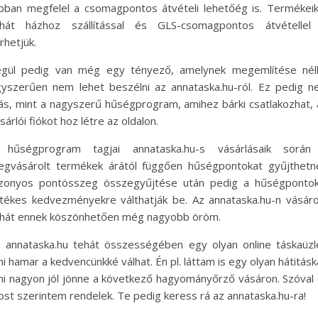
bban megfelel a csomagpontos átvételi lehetőég is. Termékei
ehát házhoz szállítással és GLS-csomagpontos átvétellel 
rhetjük.
gül pedig van még egy tényező, amelynek megemlítése nélk
yszerűen nem lehet beszélni az annataska.hu-ról. Ez pedig 
s, mint a nagyszerű hűségprogram, amihez bárki csatlakozhat, 
sárlói fiókot hoz létre az oldalon.
 hűségprogram tagjai annataska.hu-s vásárlásaik során
gvásárolt termékek árától függően hűségpontokat gyűjthetn
zonyos pontösszeg összegyűjtése után pedig a hűségpontok
tékes kedvezményekre válthatják be. Az annataska.hu-n vásáro
hát ennek köszönhetően még nagyobb öröm.
 annataska.hu tehát összességében egy olyan online táskaüzl
i hamar a kedvencünkké válhat. Én pl. láttam is egy olyan hátitásk
i nagyon jól jönne a következő hagyományőrző vásáron. Szóval
st szerintem rendelek. Te pedig keress rá az annataska.hu-ra!