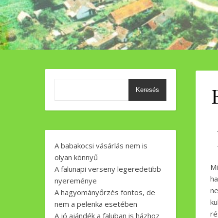
Keresés
A babakocsi vásárlás nem is
olyan könnyű
M
A falunapi verseny legeredetibb
h
nyereménye
ne
A hagyományőrzés fontos, de
ku
nem a pelenka esetében
ré
A jó ajándék a faluban is házhoz