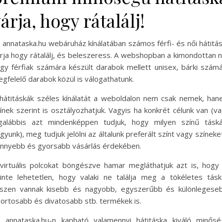
árja, hogy rátalálj!
 annataska.hu webáruház kínálatában számos férfi- és női hátitá
rja hogy rátalálj, és beleszeress. A webshopban a kimondottan 
gy férfiak számára készült darabok mellett unisex, bárki szám
gfelelő darabok közül is válogathatunk.
hátitáskák széles kínálatát a weboldalon nem csak nemek, ha
ínek szerint is osztályozhatjuk. Vagyis ha konkrét célunk van (v
galábbis azt mindenképpen tudjuk, hogy milyen színű tásk
gyunk), meg tudjuk jelölni az általunk preferált színt vagy színeke
nnyebb és gyorsabb vásárlás érdekében.
virtuális polcokat böngészve hamar megláthatjuk azt is, hogy 
inte lehetetlen, hogy valaki ne találja meg a tökéletes tásk
szen vannak kisebb és nagyobb, egyszerűbb és különlegese
ortosabb és divatosabb stb. termékek is.
 annataska.hu-n kapható valamennyi hátitáska kiváló minős