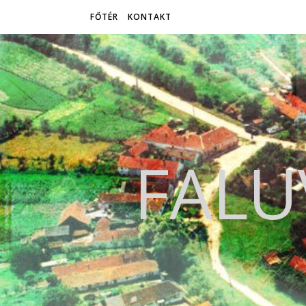
FŐTÉR
KONTAKT
FALU