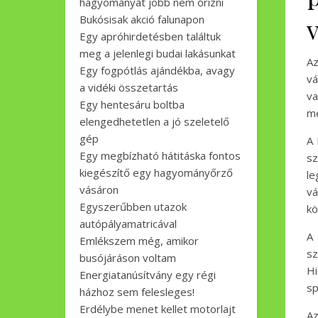
hagyományát jobb nem őrizni
Bukósisak akció falunapon
v
Egy apróhirdetésben találtuk
meg a jelenlegi budai lakásunkat
Az
Egy fogpótlás ajándékba, avagy
vá
a vidéki összetartás
va
Egy hentesáru boltba
me
elengedhetetlen a jó szeletelő
gép
A 
Egy megbízható hátitáska fontos
sz
kiegészítő egy hagyományőrző
le
vásáron
vá
Egyszerűbben utazok
kö
autópályamatricával
A 
Emlékszem még, amikor
sz
busójáráson voltam
Hi
Energiatanúsítvány egy régi
sp
házhoz sem felesleges!
Erdélybe menet kellet motorlajt
Az