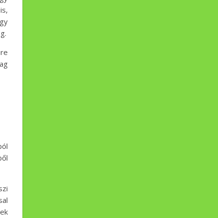
is,
egy
g.
ére
lag
ból
ből
szi
sal
nek