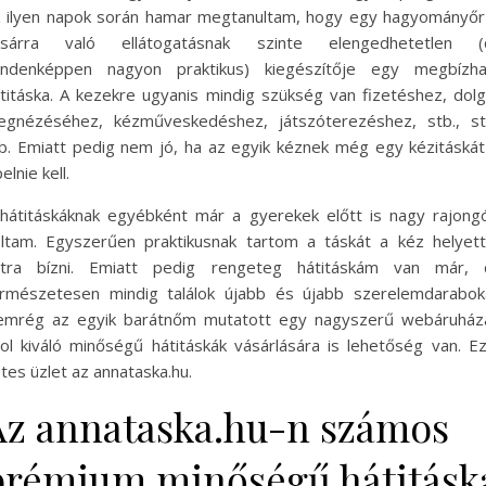
 ilyen napok során hamar megtanultam, hogy egy hagyományő
ásárra való ellátogatásnak szinte elengedhetetlen (
indenképpen nagyon praktikus) kiegészítője egy megbízha
titáska. A kezekre ugyanis mindig szükség van fizetéshez, dol
gnézéséhez, kézműveskedéshez, játszóterezéshez, stb., st
b. Emiatt pedig nem jó, ha az egyik kéznek még egy kézitáskát
pelnie kell.
hátitáskáknak egyébként már a gyerekek előtt is nagy rajong
ltam. Egyszerűen praktikusnak tartom a táskát a kéz helyet
átra bízni. Emiatt pedig rengeteg hátitáskám van már, 
rmészetesen mindig találok újabb és újabb szerelemdarabok
mrég az egyik barátnőm mutatott egy nagyszerű webáruháza
ol kiváló minőségű hátitáskák vásárlására is lehetőség van. E
tes üzlet az annataska.hu.
Az annataska.hu-n számos
prémium minőségű hátitásk