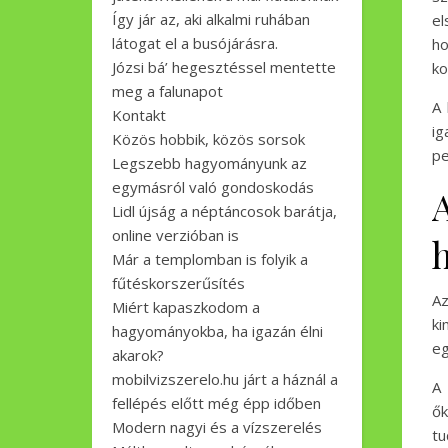
Így jár az, aki alkalmi ruhában
el
látogat el a busójárásra.
ho
Józsi bá’ hegesztéssel mentette
ko
meg a falunapot
A 
Kontakt
ig
Közös hobbik, közös sorsok
pe
Legszebb hagyományunk az
egymásról való gondoskodás
A
Lidl újság a néptáncosok barátja,
online verzióban is
Már a templomban is folyik a
fűtéskorszerűsítés
Az
Miért kapaszkodom a
ki
hagyományokba, ha igazán élni
eg
akarok?
mobilvizszerelo.hu járt a háznál a
A 
fellépés előtt még épp időben
ők
Modern nagyi és a vízszerelés
tu