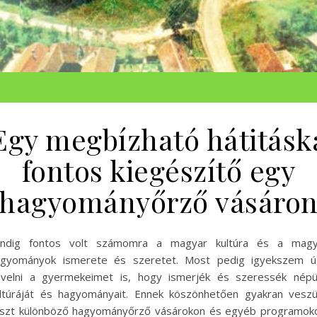
Egy megbízható hátitásk
fontos kiegészítő egy
hagyományőrző vásáro
indig fontos volt számomra a magyar kultúra és a magy
agyományok ismerete és szeretet. Most pedig igyekszem ú
velni a gyermekeimet is, hogy ismerjék és szeressék népü
ltúráját és hagyományait. Ennek köszönhetően gyakran vesz
szt különböző hagyományőrző vásárokon és egyéb programok