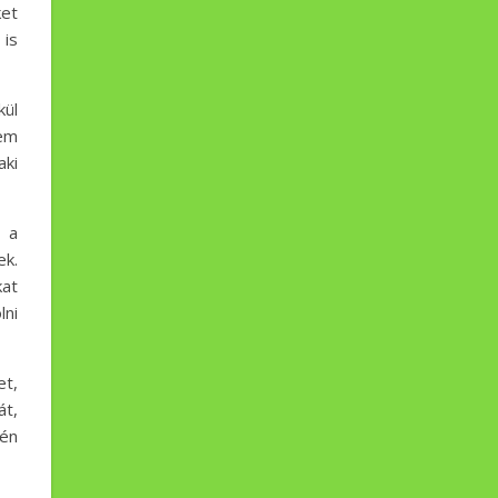
ket
is
ül
nem
aki
 a
ek.
at
lni
et,
át,
 én