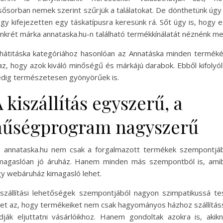
sősorban nemek szerint szűrjük a találatokat. De dönthetünk úgy 
gy kifejezetten egy táskatípusra keresünk rá. Sőt úgy is, hogy 
nkrét márka annataska.hu-n található termékkínálatát néznénk me
hátitáska kategóriához hasonlóan az Annatáska minden termék
az, hogy azok kiváló minőségű és márkájú darabok. Ebből kifolyó
dig természetesen gyönyörűek is.
 kiszállítás egyszerű, a
hűségprogram nagyszerű
 annataska.hu nem csak a forgalmazott termékek szempontjá
magaslóan jó áruház. Hanem minden más szempontból is, ami
y webáruház kimagasló lehet.
szállítási lehetőségek szempontjából nagyon szimpatikussá te
et az, hogy termékeiket nem csak hagyományos házhoz szállítás
dják eljuttatni vásárlóikhoz. Hanem gondoltak azokra is, akik