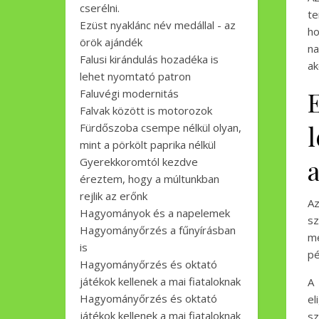
cserélni.
te
Ezüst nyaklánc név medállal - az
ho
örök ajándék
na
Falusi kirándulás hozadéka is
ak
lehet nyomtató patron
Faluvégi modernitás
Falvak között is motorozok
Fürdőszoba csempe nélkül olyan,
mint a pörkölt paprika nélkül
Gyerekkoromtól kezdve
éreztem, hogy a múltunkban
rejlik az erőnk
Az
Hagyományok és a napelemek
s
Hagyományőrzés a fűnyírásban
m
is
pé
Hagyományőrzés és oktató
játékok kellenek a mai fiataloknak
A
Hagyományőrzés és oktató
el
játékok kellenek a mai fiataloknak
sz