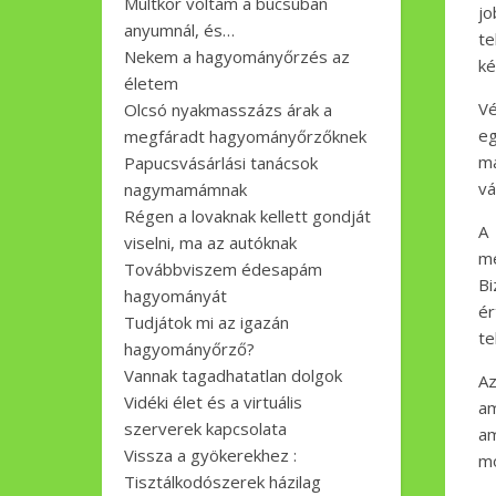
Múltkor voltam a búcsúban
jo
anyumnál, és…
t
Nekem a hagyományőrzés az
ké
életem
Vé
Olcsó nyakmasszázs árak a
eg
megfáradt hagyományőrzőknek
má
Papucsvásárlási tanácsok
vá
nagymamámnak
Régen a lovaknak kellett gondját
A
viselni, ma az autóknak
me
Továbbviszem édesapám
Bi
hagyományát
ér
Tudjátok mi az igazán
te
hagyományőrző?
Vannak tagadhatatlan dolgok
Az
Vidéki élet és a virtuális
am
szerverek kapcsolata
am
Vissza a gyökerekhez :
mo
Tisztálkodószerek házilag