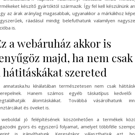
rmékeket készítő gyártóktól származik. Így fel kell készülnünk ar
gy az árak aránylag magasabbak, ugyanakkor a márkákhoz kép
gyszerűek, ráadásul mindig belefuthatunk valamilyen nagysz
cióba is.
Ez a webáruház akkor is
lenyűgöz majd, ha nem csak
a hátitáskákat szereted
 annataska.hu kínálatában természetesen nem csak hátitás
zerepelnek. Hanem számos egyéb táskatípus kedvelői 
egtalálhatják álomtáskáikat. Továbbá vásárolhatunk inn
nztárcákat és öveket is.
 weboldal jó felépítésének köszönhetően a termékek közö
igazodni gyors és egyszerű folyamat, amelyet többféle szemp
erint is irányíthatunk. Kereséskor választhatjuk azt, ho