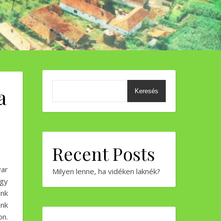
a
Keresés
n
Recent Posts
ar
Milyen lenne, ha vidéken laknék?
gy
nk
ünk
on.