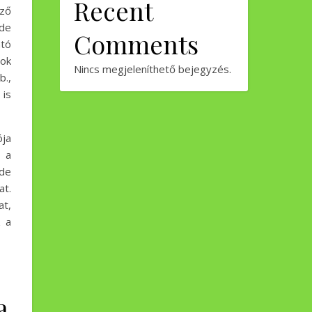
Recent
rző
de
Comments
tó
gok
Nincs megjeleníthető bejegyzés.
b.,
 is
ója
t a
de
at.
t,
z a
a