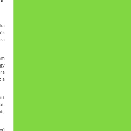
ska
nők
ára
nem
agy
ára
t a
itt
át.
bb,
égű