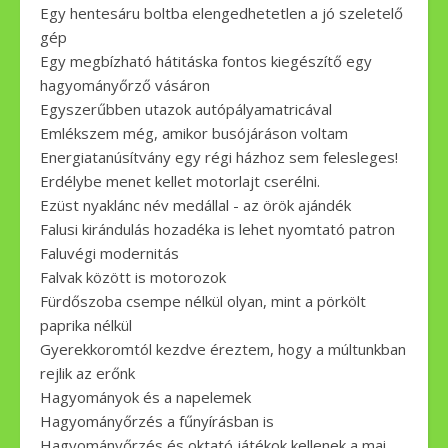
Egy hentesáru boltba elengedhetetlen a jó szeletelő
gép
Egy megbízható hátitáska fontos kiegészítő egy
hagyományőrző vásáron
Egyszerűbben utazok autópályamatricával
Emlékszem még, amikor busójáráson voltam
Energiatanúsítvány egy régi házhoz sem felesleges!
Erdélybe menet kellet motorlajt cserélni.
Ezüst nyaklánc név medállal - az örök ajándék
Falusi kirándulás hozadéka is lehet nyomtató patron
Faluvégi modernitás
Falvak között is motorozok
Fürdőszoba csempe nélkül olyan, mint a pörkölt
paprika nélkül
Gyerekkoromtól kezdve éreztem, hogy a múltunkban
rejlik az erőnk
Hagyományok és a napelemek
Hagyományőrzés a fűnyírásban is
Hagyományőrzés és oktató játékok kellenek a mai