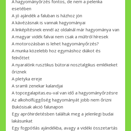
A hagyományőrzés fontos, de nem a pelenka
esetében
A jó ajándék a faluban is házhoz jön
A kávézásnak is vannak hagyományai
A linképítésnek ennél az oldalnál már hagyománya van
A magyar vidék falvai nem csak a múltról híresek
A motorozásban is lehet hagyományőrzés?
A munka közelebb hoz egymáshoz diákot és
felnőttet
A nyaralónk rusztikus bútorai nosztalgikus emlékeket
őriznek
A pletyka ereje
A sramli zenekar kalandjai
A topcegalapitas.eu-val van idő a hagyományőrzésre
Az alkoholfüggőség hagyományát jobb nem őrizni
Bukósisak akció falunapon
Egy apróhirdetésben találtuk meg a jelenlegi budai
lakásunkat
Egy fogpótlás ajándékba, avagy a vidéki összetartás