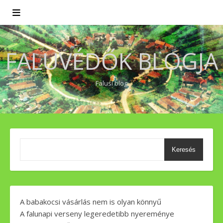
FALUVÉDŐK BLOGJA
Falusi blog
Keresés
A babakocsi vásárlás nem is olyan könnyű
A falunapi verseny legeredetibb nyereménye