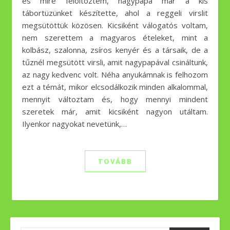
és mire felöltöztem, nagypapa már a kis
tábortüzünket készítette, ahol a reggeli virslit
megsütöttük közösen. Kicsiként válogatós voltam,
nem szerettem a magyaros ételeket, mint a
kolbász, szalonna, zsíros kenyér és a társaik, de a
tűznél megsütött virsli, amit nagypapával csináltunk,
az nagy kedvenc volt. Néha anyukámnak is felhozom
ezt a témát, mikor elcsodálkozik minden alkalommal,
mennyit változtam és, hogy mennyi mindent
szeretek már, amit kicsiként nagyon utáltam.
Ilyenkor nagyokat nevetünk,…
TOVÁBB