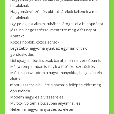
fiataloknak
Hagyományőrzés és oktató játékok kellenek a mai
fiataloknak
Így jár az, aki alkalmi ruhában látogat el a busójárásra.
Józsi bá’ hegesztéssel mentette meg a falunapot
Kontakt
Közös hobbik, közös sorsok
Legszebb hagyományunk az egymásról való
gondoskodás
Lidl újság a néptáncosok barátja, online verzióban is
Már a templomban is folyik a fűtéskorszerűsítés
Miért kapaszkodom a hagyományokba, ha igazán élni
akarok?
mobilvizszerelo.hu járt a háznál a fellépés előtt még
épp időben
Modern nagyi és a vízszerelés
Múltkor voltam a búcsúban anyumnál, és…
Nekem a hagyományőrzés az életem