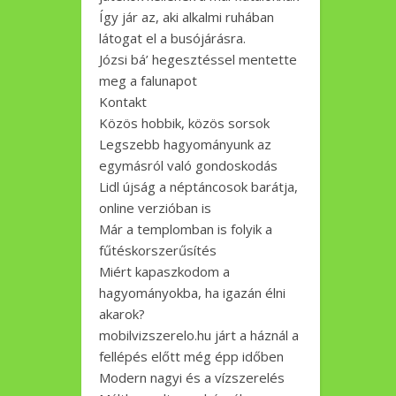
Így jár az, aki alkalmi ruhában
látogat el a busójárásra.
Józsi bá’ hegesztéssel mentette
meg a falunapot
Kontakt
Közös hobbik, közös sorsok
Legszebb hagyományunk az
egymásról való gondoskodás
Lidl újság a néptáncosok barátja,
online verzióban is
Már a templomban is folyik a
fűtéskorszerűsítés
Miért kapaszkodom a
hagyományokba, ha igazán élni
akarok?
mobilvizszerelo.hu járt a háznál a
fellépés előtt még épp időben
Modern nagyi és a vízszerelés