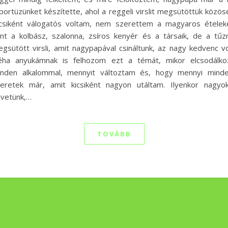
bortüzünket készítette, ahol a reggeli virslit megsütöttük közös
csiként válogatós voltam, nem szerettem a magyaros ételek
nt a kolbász, szalonna, zsíros kenyér és a társaik, de a tűz
gsütött virsli, amit nagypapával csináltunk, az nagy kedvenc vo
ha anyukámnak is felhozom ezt a témát, mikor elcsodálkoz
nden alkalommal, mennyit változtam és, hogy mennyi minde
eretek már, amit kicsiként nagyon utáltam. Ilyenkor nagyo
vetünk,…
TOVÁBB