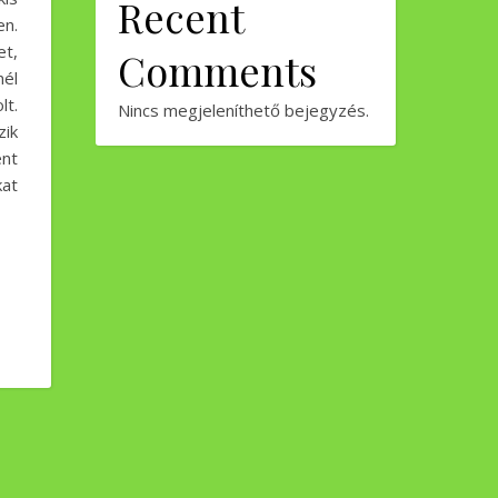
Recent
en.
et,
Comments
nél
lt.
Nincs megjeleníthető bejegyzés.
ik
nt
kat