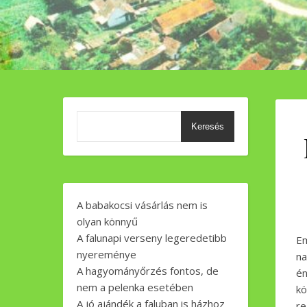
Keresés
A babakocsi vásárlás nem is
olyan könnyű
A falunapi verseny legeredetibb
E
nyereménye
na
A hagyományőrzés fontos, de
én
nem a pelenka esetében
kö
A jó ajándék a faluban is házhoz
re