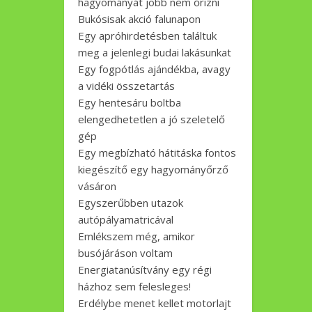
hagyományát jobb nem őrizni
Bukósisak akció falunapon
Egy apróhirdetésben találtuk
meg a jelenlegi budai lakásunkat
Egy fogpótlás ajándékba, avagy
a vidéki összetartás
Egy hentesáru boltba
elengedhetetlen a jó szeletelő
gép
Egy megbízható hátitáska fontos
kiegészítő egy hagyományőrző
vásáron
Egyszerűbben utazok
autópályamatricával
Emlékszem még, amikor
busójáráson voltam
Energiatanúsítvány egy régi
házhoz sem felesleges!
Erdélybe menet kellet motorlajt