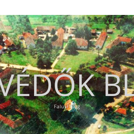
VÉDŐK B
Falusi blog