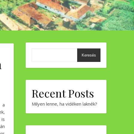
Keresés
n
Recent Posts
Milyen lenne, ha vidéken laknék?
 a
ek,
 is
rán
kis