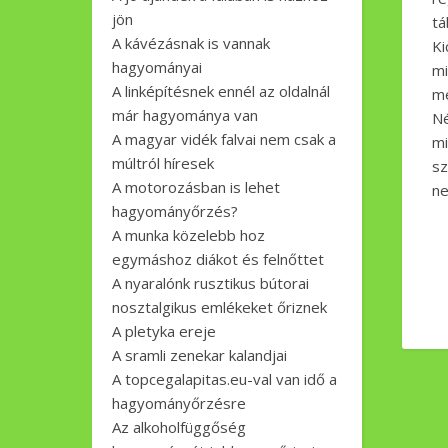
jön
tá
A kávézásnak is vannak
Ki
hagyományai
mi
A linképítésnek ennél az oldalnál
me
már hagyománya van
Né
A magyar vidék falvai nem csak a
mi
múltról híresek
sz
A motorozásban is lehet
ne
hagyományőrzés?
A munka közelebb hoz
egymáshoz diákot és felnőttet
A nyaralónk rusztikus bútorai
nosztalgikus emlékeket őriznek
A pletyka ereje
A sramli zenekar kalandjai
A topcegalapitas.eu-val van idő a
hagyományőrzésre
Az alkoholfüggőség