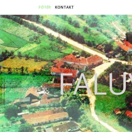
FŐTÉR
KONTAKT
FALU