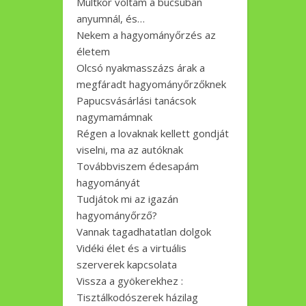
Múltkor voltam a búcsúban
anyumnál, és…
Nekem a hagyományőrzés az
életem
Olcsó nyakmasszázs árak a
megfáradt hagyományőrzőknek
Papucsvásárlási tanácsok
nagymamámnak
Régen a lovaknak kellett gondját
viselni, ma az autóknak
Továbbviszem édesapám
hagyományát
Tudjátok mi az igazán
hagyományőrző?
Vannak tagadhatatlan dolgok
Vidéki élet és a virtuális
szerverek kapcsolata
Vissza a gyökerekhez :
Tisztálkodószerek házilag