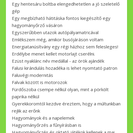
Egy hentesáru boltba elengedhetetlen a jó szeletelő
gép
Egy megbízható hátitáska fontos kiegészítő egy
hagyományőrző vásáron
Egyszerűbben utazok autópályamatricával
Emlékszem még, amikor busójáráson voltam
Energiatanúsítvány egy régi házhoz sem felesleges!
Erdélybe menet kellet motorlajt cserélni.
Ezüst nyaklánc név medállal - az örök ajándék
Falusi kirándulás hozadéka is lehet nyomtató patron
Faluvégi modernitás
Falvak között is motorozok
Fürdőszoba csempe nélkül olyan, mint a pörkölt
paprika nélkül
Gyerekkoromtól kezdve éreztem, hogy a múltunkban
rejlik az erőnk
Hagyományok és a napelemek
Hagyományőrzés a fűnyírásban is
Hagyományőrzés és oktató játékok kellenek a mai