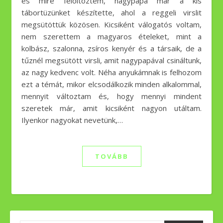
és mire felöltöztem, nagypapa már a kis
tábortüzünket készítette, ahol a reggeli virslit
megsütöttük közösen. Kicsiként válogatós voltam,
nem szerettem a magyaros ételeket, mint a
kolbász, szalonna, zsíros kenyér és a társaik, de a
tűznél megsütött virsli, amit nagypapával csináltunk,
az nagy kedvenc volt. Néha anyukámnak is felhozom
ezt a témát, mikor elcsodálkozik minden alkalommal,
mennyit változtam és, hogy mennyi mindent
szeretek már, amit kicsiként nagyon utáltam.
Ilyenkor nagyokat nevetünk,…
TOVÁBB