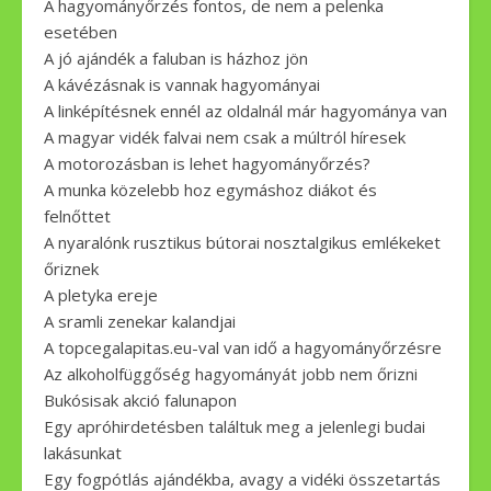
A hagyományőrzés fontos, de nem a pelenka
esetében
A jó ajándék a faluban is házhoz jön
A kávézásnak is vannak hagyományai
A linképítésnek ennél az oldalnál már hagyománya van
A magyar vidék falvai nem csak a múltról híresek
A motorozásban is lehet hagyományőrzés?
A munka közelebb hoz egymáshoz diákot és
felnőttet
A nyaralónk rusztikus bútorai nosztalgikus emlékeket
őriznek
A pletyka ereje
A sramli zenekar kalandjai
A topcegalapitas.eu-val van idő a hagyományőrzésre
Az alkoholfüggőség hagyományát jobb nem őrizni
Bukósisak akció falunapon
Egy apróhirdetésben találtuk meg a jelenlegi budai
lakásunkat
Egy fogpótlás ajándékba, avagy a vidéki összetartás