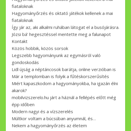
fiataloknak
Hagyományőrzés és oktató játékok kellenek a mai
fiataloknak
Így jár az, aki alkalmi ruhában látogat el a busójárásra.
Józsi bá’ hegesztéssel mentette meg a falunapot
Kontakt
Közös hobbik, közös sorsok
Legszebb hagyományunk az egymásról való
gondoskodás
Lidl újság a néptáncosok barátja, online verzióban is
Már a templomban is folyik a fűtéskorszerűsítés
Miért kapaszkodom a hagyományokba, ha igazán élni
akarok?
mobilvizszerelo.hu járt a háznál a fellépés előtt még
épp időben
Modern nagyi és a vízszerelés
Múltkor voltam a búcsúban anyumnál, és…
Nekem a hagyományőrzés az életem